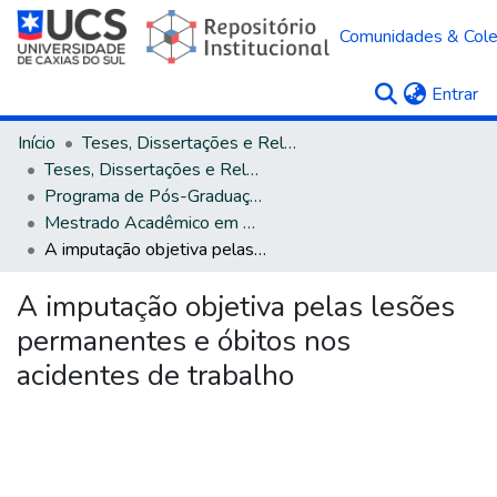
Comunidades & Col
(c
Entrar
Início
Teses, Dissertações e Relatórios
Teses, Dissertações e Relatórios defendidos na UCS
Programa de Pós-Graduação em Direito
Mestrado Acadêmico em Direito
A imputação objetiva pelas lesões permanentes e óbitos nos acidentes de trabalho
A imputação objetiva pelas lesões
permanentes e óbitos nos
acidentes de trabalho