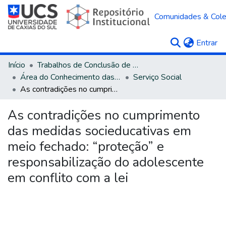
Comunidades & Col
(c
Entrar
Início
Trabalhos de Conclusão de Curso
Área do Conhecimento das Ciências Sociais Aplicadas
Serviço Social
As contradições no cumprimento das medidas socieducativas em meio fechado: “proteção” e responsabilização do adolescente em conflito com a lei
As contradições no cumprimento
das medidas socieducativas em
meio fechado: “proteção” e
responsabilização do adolescente
em conflito com a lei