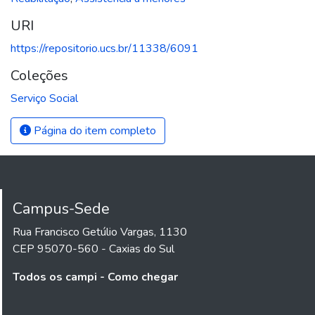
URI
https://repositorio.ucs.br/11338/6091
Coleções
Serviço Social
Página do item completo
Campus-Sede
Rua Francisco Getúlio Vargas, 1130
CEP 95070-560 - Caxias do Sul
Todos os campi - Como chegar