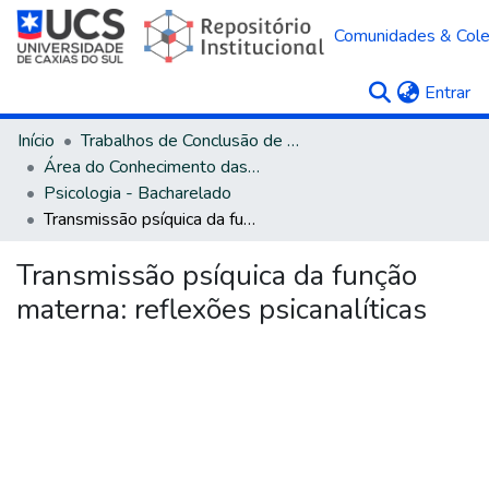
Comunidades & Col
(c
Entrar
Início
Trabalhos de Conclusão de Curso
Área do Conhecimento das Ciências Humanas
Psicologia - Bacharelado
Transmissão psíquica da função materna: reflexões psicanalíticas
Transmissão psíquica da função
materna: reflexões psicanalíticas