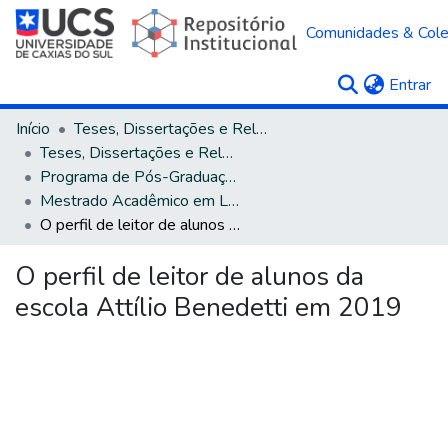
Comunidades & Col
(c
Entrar
Início
Teses, Dissertações e Relatórios
Teses, Dissertações e Relatórios defendidos na UCS
Programa de Pós-Graduação em Letras
Mestrado Acadêmico em Letras e Cultura
O perfil de leitor de alunos da escola Attílio Benedetti em 2019
O perfil de leitor de alunos da
escola Attílio Benedetti em 2019