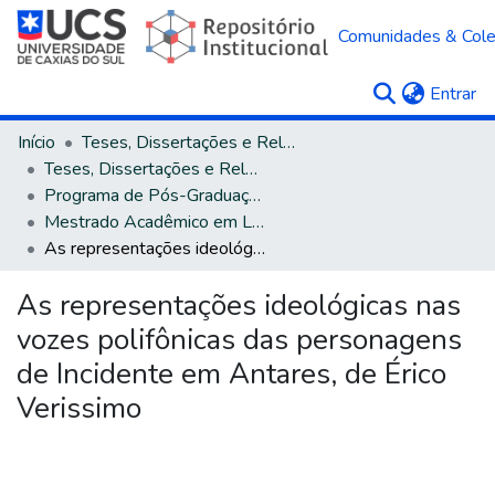
Comunidades & Col
(c
Entrar
Início
Teses, Dissertações e Relatórios
Teses, Dissertações e Relatórios defendidos na UCS
Programa de Pós-Graduação em Letras
Mestrado Acadêmico em Letras e Cultura
As representações ideológicas nas vozes polifônicas das personagens de Incidente em Antares, de Érico Verissimo
As representações ideológicas nas
vozes polifônicas das personagens
de Incidente em Antares, de Érico
Verissimo