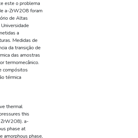
nte este o problema
as de a-ZrW2O8 foram
ório de Altas
a Universidade
metidas a
turas. Medidas de
ncia da transição de
érmica das amostras
dor termomecânico.
de compósitos
ão térmica
ive thermal
pressures this
a-ZrW2O8). a-
ous phase at
he amorphous phase,