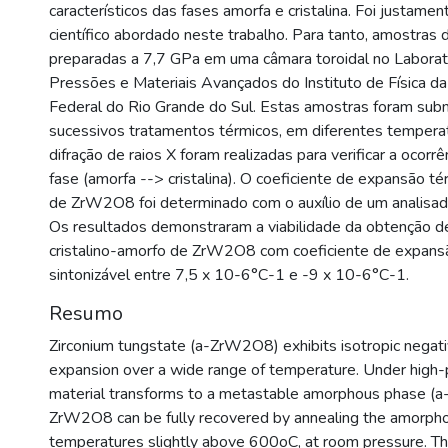
característicos das fases amorfa e cristalina. Foi justame
científico abordado neste trabalho. Para tanto, amostr
preparadas a 7,7 GPa em uma câmara toroidal no Laborat
Pressões e Materiais Avançados do Instituto de Física d
Federal do Rio Grande do Sul. Estas amostras foram sub
sucessivos tratamentos térmicos, em diferentes tempera
difração de raios X foram realizadas para verificar a ocorrê
fase (amorfa --> cristalina). O coeficiente de expansão t
de ZrW2O8 foi determinado com o auxílio de um analisa
Os resultados demonstraram a viabilidade da obtenção 
cristalino-amorfo de ZrW2O8 com coeficiente de expans
sintonizável entre 7,5 x 10-6°C-1 e -9 x 10-6°C-1.
Resumo
Zirconium tungstate (a-ZrW2O8) exhibits isotropic negat
expansion over a wide range of temperature. Under high-
material transforms to a metastable amorphous phase (
ZrW2O8 can be fully recovered by annealing the amorph
temperatures slightly above 600oC, at room pressure. T