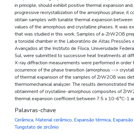
in principle, should exhibit positive thermal expansion and,
progressive recrystallization of the amorphous phase, it c
obtain samples with tunable thermal expansion between t
values of the amorphous and crystalline phases. It was exa
that was studied in this work. Samples of a-ZrW2O8 pre
a toroidal chamber in the Laboratório de Altas Pressões 
Avançados at the Instituto de Física, Universidade Feder
Sul, were submitted to successive heat treatments at dif
X-ray diffraction measurements were performed in order t
occurrence of the phase transition (amorphous --> crystall
of thermal expansion of the samples of ZrW2O8 was det
thermomechanical analyzer. The results demonstrated the
obtainment of crystalline-amorphous composites of ZrW
thermal expansion coefficient between 7.5 x 10-6°C-1 a
Palavras-chave
Cerâmica
,
Material cerâmico
,
Expansão térmica
,
Expansão 
Tungstato de zircônio