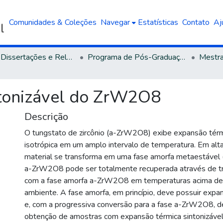
Comunidades & Coleções
Navegar
Estatísticas
Contato
Aj
Teses, Dissertações e Relatórios defendidos na UCS
Programa de Pós-Graduação em Engenharia e Ciência dos Materiais
ntonizável do ZrW2O8
Descrição
O tungstato de zircônio (a-ZrW2O8) exibe expansão térm
isotrópica em um amplo intervalo de temperatura. Em alt
material se transforma em uma fase amorfa metaestável
a-ZrW2O8 pode ser totalmente recuperada através de t
com a fase amorfa a-ZrW2O8 em temperaturas acima de
ambiente. A fase amorfa, em princípio, deve possuir expan
e, com a progressiva conversão para a fase a-ZrW2O8, de
obtenção de amostras com expansão térmica sintonizável