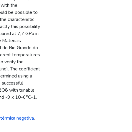
 with the
ould be possible to
he characteristic
ctly this possibility
pared at 7,7 GPa in
e Materiais
al do Rio Grande do
ferent temperatures.
o verify the
ine). The coefficient
ermined using a
 successful
2O8 with tunable
nd -9 x 10-6°C-1.
térmica negativa
,