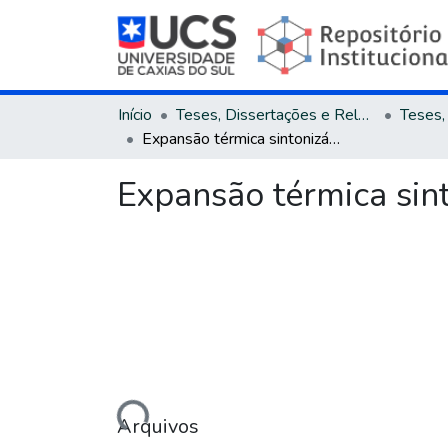
Início
Teses, Dissertações e Relatórios
Expansão térmica sintonizável do ZrW2O8
Expansão térmica si
Carregando...
Arquivos