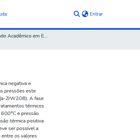
(current)
uda
Entrar
Mestrado Acadêmico em Engenharia e Ciência dos Materiais
ica negativa e
as pressões este
 (a-ZrW2O8). A fase
ratamentos térmicos
 600°C e pressão
são térmica positiva
ve ser possível a
 entre os valores