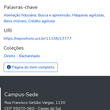
Palavras-chave
Alienação fiduciária
,
Busca e apreensão
,
Máquinas agrícolas
,
Bens imóveis
,
Crédito agrícola
URI
https://repositorio.ucs.br/11338/13777
Coleções
Direito - Bacharelado
Página do item completo
Campus-Sede
Rua Francisco Getúlio Vargas, 1130
CEP 95070-560 - Caxias do Sul