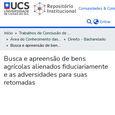
Comunidades & Col
(c
Entrar
Início
Trabalhos de Conclusão de Curso
Área do Conhecimento das Ciências Sociais Aplicadas
Direito - Bacharelado
Busca e apreensão de bens agrícolas alienados fiduciariamente e as adversidades para suas retomadas
Busca e apreensão de bens
agrícolas alienados fiduciariamente
e as adversidades para suas
retomadas