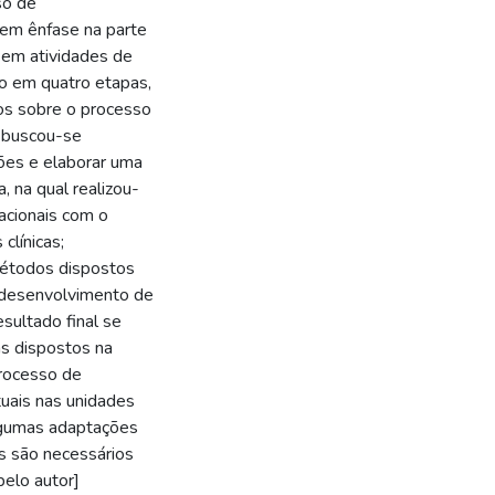
so de
 em ênfase na parte
 em atividades de
do em quatro etapas,
os sobre o processo
l buscou-se
ções e elaborar uma
, na qual realizou-
acionais com o
clínicas;
métodos dispostos
 desenvolvimento de
sultado final se
s dispostos na
processo de
uais nas unidades
 algumas adaptações
os são necessários
pelo autor]