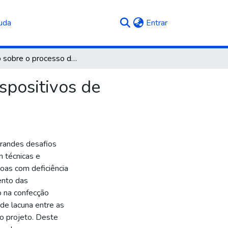
(current)
uda
Entrar
Estudo sobre o processo de desenvolvimento de dispositivos de tecnologia assistiva
spositivos de
grandes desafios
m técnicas e
oas com deficiência
ento das
 na confecção
de lacuna entre as
o projeto. Deste