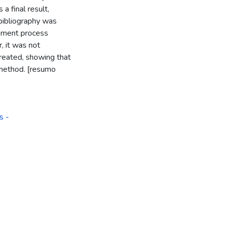
a final result,
bibliography was
opment process
r, it was not
reated, showing that
 method. [resumo
s -