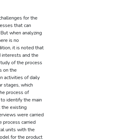
challenges for the
esses that can
. But when analyzing
here is no
tion, it is noted that
d interests and the
 study of the process
s on the
 activities of daily
ur stages, which
the process of
to identify the main
 the existing
terviews were carried
e process carried
cal units with the
odel for the product