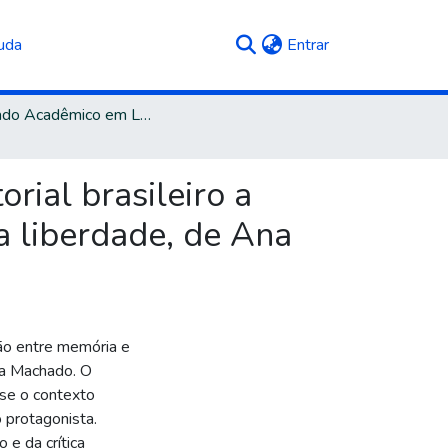
(current)
uda
Entrar
Mestrado Acadêmico em Letras e Cultura
rial brasileiro a
da liberdade, de Ana
ção entre memória e
ria Machado. O
se o contexto
 protagonista.
 e da crítica