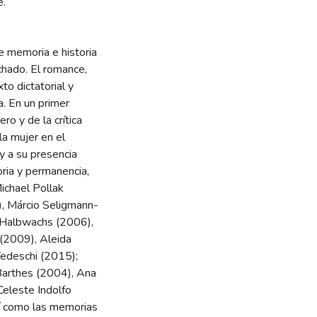
e.
re memoria e historia
chado. El romance,
to dictatorial y
. En un primer
o y de la crítica
 la mujer en el
 y a su presencia
ria y permanencia,
ichael Pollak
), Márcio Seligmann-
 Halbwachs (2006),
 (2009), Aleida
edeschi (2015);
 Barthes (2004), Ana
eleste Indolfo
í como las memorias