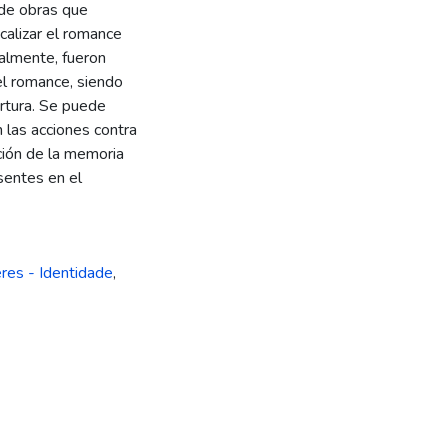
 de obras que
ocalizar el romance
nalmente, fueron
el romance, siendo
tortura. Se puede
n las acciones contra
ción de la memoria
esentes en el
res - Identidade
,