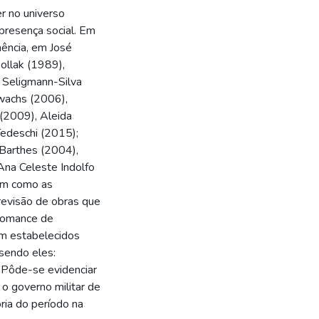
er no universo
 presença social. Em
ência, em José
ollak (1989),
o Seligmann-Silva
wachs (2006),
 (2009), Aleida
edeschi (2015);
 Barthes (2004),
na Celeste Indolfo
em como as
revisão de obras que
 romance de
ram estabelecidos
sendo eles:
a. Pôde-se evidenciar
 o governo militar de
ia do período na