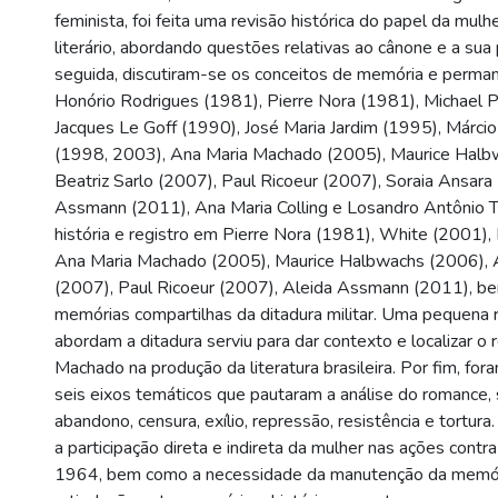
feminista, foi feita uma revisão histórica do papel da mulh
literário, abordando questões relativas ao cânone e a sua
seguida, discutiram-se os conceitos de memória e perman
Honório Rodrigues (1981), Pierre Nora (1981), Michael P
Jacques Le Goff (1990), José Maria Jardim (1995), Márci
(1998, 2003), Ana Maria Machado (2005), Maurice Halb
Beatriz Sarlo (2007), Paul Ricoeur (2007), Soraia Ansara
Assmann (2011), Ana Maria Colling e Losandro Antônio T
história e registro em Pierre Nora (1981), White (2001),
Ana Maria Machado (2005), Maurice Halbwachs (2006), A
(2007), Paul Ricoeur (2007), Aleida Assmann (2011), b
memórias compartilhas da ditadura militar. Uma pequena 
abordam a ditadura serviu para dar contexto e localizar o
Machado na produção da literatura brasileira. Por fim, fo
seis eixos temáticos que pautaram a análise do romance, 
abandono, censura, exílio, repressão, resistência e tortur
a participação direta e indireta da mulher nas ações contra
1964, bem como a necessidade da manutenção da memór