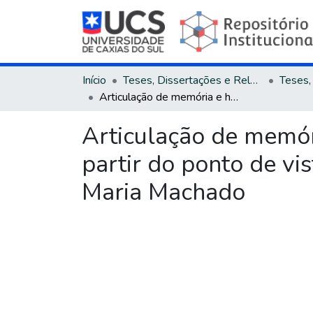
Início
Teses, Dissertações e Relatórios
Articulação de memória e história no contexto ditatorial brasileiro a partir do ponto de vista feminino em Tropical sol da liberdade, de Ana Maria Machado
Articulação de memória
partir do ponto de vi
Maria Machado