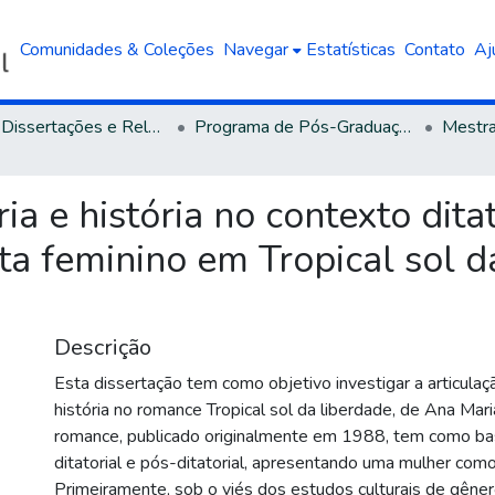
Comunidades & Coleções
Navegar
Estatísticas
Contato
Aj
Teses, Dissertações e Relatórios defendidos na UCS
Programa de Pós-Graduação em Letras
 e história no contexto ditato
sta feminino em Tropical sol 
Descrição
Esta dissertação tem como objetivo investigar a articula
história no romance Tropical sol da liberdade, de Ana Ma
romance, publicado originalmente em 1988, tem como ba
ditatorial e pós-ditatorial, apresentando uma mulher como
Primeiramente, sob o viés dos estudos culturais de gênero