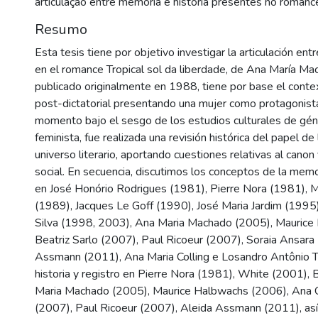
articulação entre memória e história presentes no romanc
Resumo
Esta tesis tiene por objetivo investigar la articulación ent
en el romance Tropical sol da liberdade, de Ana María Ma
publicado originalmente en 1988, tiene por base el contex
post-dictatorial presentando una mujer como protagonista
momento bajo el sesgo de los estudios culturales de géner
feminista, fue realizada una revisión histórica del papel de
universo literario, aportando cuestiones relativas al canon
social. En secuencia, discutimos los conceptos de la memo
en José Honório Rodrigues (1981), Pierre Nora (1981), M
(1989), Jacques Le Goff (1990), José Maria Jardim (1995
Silva (1998, 2003), Ana Maria Machado (2005), Maurice
Beatriz Sarlo (2007), Paul Ricoeur (2007), Soraia Ansara
Assmann (2011), Ana Maria Colling e Losandro Antônio T
historia y registro en Pierre Nora (1981), White (2001),
Maria Machado (2005), Maurice Halbwachs (2006), Ana C
(2007), Paul Ricoeur (2007), Aleida Assmann (2011), as