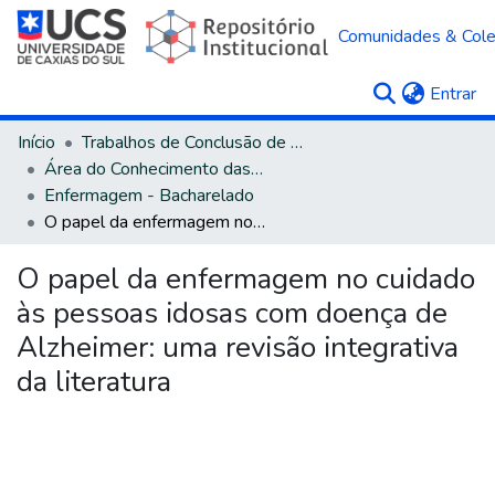
Comunidades & Col
(c
Entrar
Início
Trabalhos de Conclusão de Curso
Área do Conhecimento das Ciências da Saúde
Enfermagem - Bacharelado
O papel da enfermagem no cuidado às pessoas idosas com doença de Alzheimer: uma revisão integrativa da literatura
O papel da enfermagem no cuidado
às pessoas idosas com doença de
Alzheimer: uma revisão integrativa
da literatura