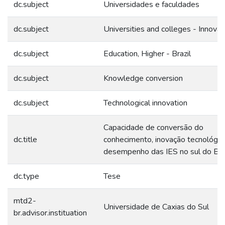
dc.subject
Universidades e faculdades
dc.subject
Universities and colleges - Innovat
dc.subject
Education, Higher - Brazil
dc.subject
Knowledge conversion
dc.subject
Technological innovation
Capacidade de conversão do
dc.title
conhecimento, inovação tecnológic
desempenho das IES no sul do Bra
dc.type
Tese
mtd2-
Universidade de Caxias do Sul
br.advisor.instituation