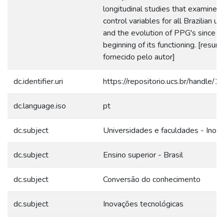
longitudinal studies that examine t
control variables for all Brazilian un
and the evolution of PPG's since t
beginning of its functioning. [resum
fornecido pelo autor]
dc.identifier.uri
https://repositorio.ucs.br/handle/
dc.language.iso
pt
dc.subject
Universidades e faculdades - Inov
dc.subject
Ensino superior - Brasil
dc.subject
Conversão do conhecimento
dc.subject
Inovações tecnológicas