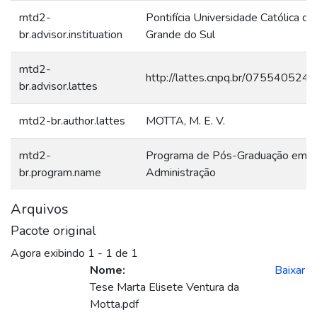
mtd2-
Pontifícia Universidade Católica do
br.advisor.instituation
Grande do Sul
mtd2-
http://lattes.cnpq.br/07554052
br.advisor.lattes
mtd2-br.author.lattes
MOTTA, M. E. V.
mtd2-
Programa de Pós-Graduação em
br.program.name
Administração
Arquivos
Pacote original
Agora exibindo
1 - 1 de 1
Nome:
Baixar
Tese Marta Elisete Ventura da
Motta.pdf