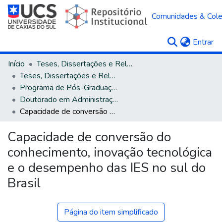
Comunidades & Col
(c
Entrar
Início
Teses, Dissertações e Relatórios
Teses, Dissertações e Relatórios defendidos na UCS
Programa de Pós-Graduação em Administração
Doutorado em Administração - Associação UCS/PUCRS
Capacidade de conversão do conhecimento, inovação tecnológica e o desempenho das IES no sul do Brasil
Capacidade de conversão do
conhecimento, inovação tecnológica
e o desempenho das IES no sul do
Brasil
Página do item simplificado