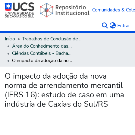
Comunidades & Col
(c
Entrar
Início
Trabalhos de Conclusão de Curso
Área do Conhecimento das Ciências Sociais Aplicadas
Ciências Contábeis - Bacharelado
O impacto da adoção da nova norma de arrendamento mercantil (IFRS 16): estudo de caso em uma indústria de Caxias do Sul/RS
O impacto da adoção da nova
norma de arrendamento mercantil
(IFRS 16): estudo de caso em uma
indústria de Caxias do Sul/RS