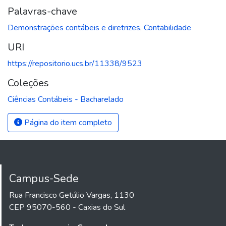
Palavras-chave
Demonstrações contábeis e diretrizes
,
Contabilidade
URI
https://repositorio.ucs.br/11338/9523
Coleções
Ciências Contábeis - Bacharelado
Página do item completo
Campus-Sede
Rua Francisco Getúlio Vargas, 1130
CEP 95070-560 - Caxias do Sul