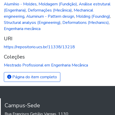
Alumínio - Moldes
,
Moldagem (Fundição)
,
Análise estrutural
(Engenharia)
,
Deformações (Mecânica)
,
Mechanical
engineering
,
Aluminum - Pattern design
,
Molding (Founding)
,
Structural analysis (Engineering)
,
Deformations (Mechanics)
,
Engenharia mecânica
URI
https://repositorio.ucs.br/11338/13218
Coleções
Mestrado Profissional em Engenharia Mecânica
Página do item completo
Campus-Sede
Rua Francisco Getúlio Vargas, 1130