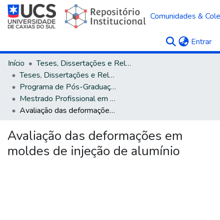
Comunidades & Col
(c
Entrar
Início
Teses, Dissertações e Relatórios
Teses, Dissertações e Relatórios defendidos na UCS
Programa de Pós-Graduação em Engenharia Mecânica
Mestrado Profissional em Engenharia Mecânica
Avaliação das deformações em moldes de injeção de alumínio
Avaliação das deformações em
moldes de injeção de alumínio