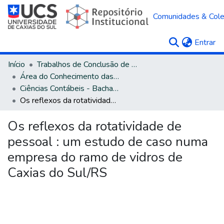
Comunidades & Col
(c
Entrar
Início
Trabalhos de Conclusão de Curso
Área do Conhecimento das Ciências Sociais Aplicadas
Ciências Contábeis - Bacharelado
Os reflexos da rotatividade de pessoal : um estudo de caso numa empresa do ramo de vidros de Caxias do Sul/RS
Os reflexos da rotatividade de
pessoal : um estudo de caso numa
empresa do ramo de vidros de
Caxias do Sul/RS