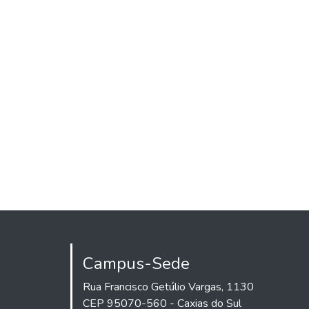
Campus-Sede
Rua Francisco Getúlio Vargas, 1130
CEP 95070-560 - Caxias do Sul