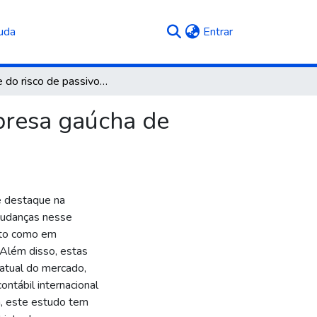
(current)
uda
Entrar
Análise do risco de passivo trabalhista de uma empresa gaúcha de carregamento de aves
mpresa gaúcha de
e destaque na
 mudanças nesse
duto como em
 Além disso, estas
atual do mercado,
ontábil internacional
im, este estudo tem