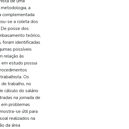
lhista de uma
 metodologia, a
ica complementada
izou-se a coleta dos
. De posse dos
 embasamento teórico,
 foram identificadas
gumas possíveis
m relação às
 em estudo possui
procedimentos
rabalhista. Os
 de trabalho, no
 cálculo do salário
stradas na jornada de
ar em problemas
mostra-se útil para
soal realizados na
ão da área