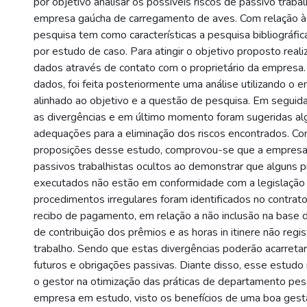
por objetivo analisar os possíveis riscos de passivo traba
empresa gaúcha de carregamento de aves. Com relação à
pesquisa tem como características a pesquisa bibliográf
por estudo de caso. Para atingir o objetivo proposto real
dados através de contato com o proprietário da empresa
dados, foi feita posteriormente uma análise utilizando o
alinhado ao objetivo e a questão de pesquisa. Em seguida,
as divergências e em último momento foram sugeridas al
adequações para a eliminação dos riscos encontrados. Co
proposições desse estudo, comprovou-se que a empresa
passivos trabalhistas ocultos ao demonstrar que alguns 
executados não estão em conformidade com a legislação t
procedimentos irregulares foram identificados no contrato
recibo de pagamento, em relação a não inclusão na base de
de contribuição dos prêmios e as horas in itinere não regi
trabalho. Sendo que estas divergências poderão acarret
futuros e obrigações passivas. Diante disso, esse estudo 
o gestor na otimização das práticas de departamento pes
empresa em estudo, visto os benefícios de uma boa gest