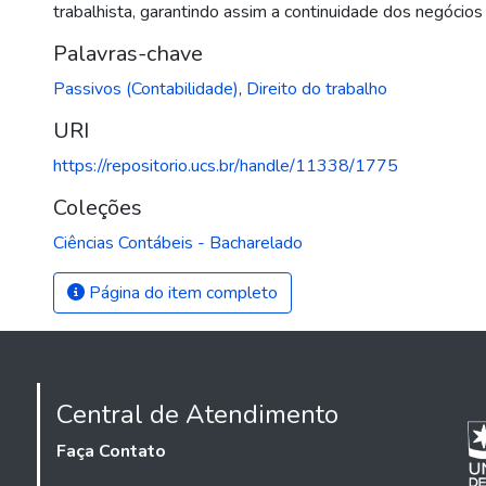
trabalhista, garantindo assim a continuidade dos negócios (
Palavras-chave
Passivos (Contabilidade)
,
Direito do trabalho
URI
https://repositorio.ucs.br/handle/11338/1775
Coleções
Ciências Contábeis - Bacharelado
Página do item completo
Central de Atendimento
Faça Contato