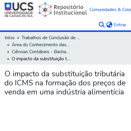
Comunidades & Col
(c
Entrar
Início
Trabalhos de Conclusão de Curso
Área do Conhecimento das Ciências Sociais Aplicadas
Ciências Contábeis - Bacharelado
O impacto da substituição tributária do ICMS na formação dos preços de venda em uma indústria alimentícia
O impacto da substituição tributária
do ICMS na formação dos preços de
venda em uma indústria alimentícia