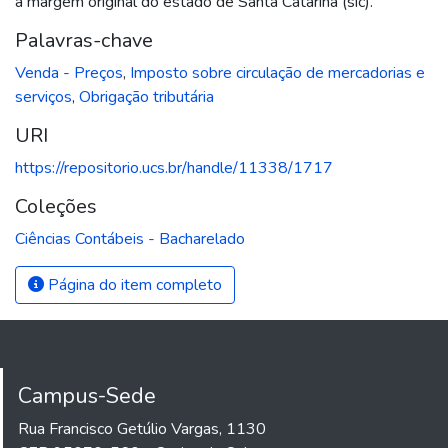
a margem original do estado de Santa Catarina (sic).
Palavras-chave
Venda - Preços
,
Imposto sobre circulação de mercadorias e
serviços
,
Obrigação tributária
URI
https://repositorio.ucs.br/handle/11338/1717
Coleções
Ciências Contábeis - Bacharelado
Página do item completo
Campus-Sede
Rua Francisco Getúlio Vargas, 1130