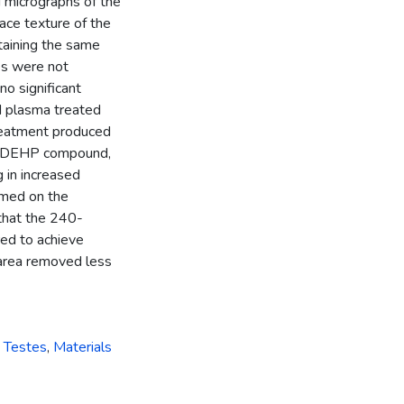
 micrographs of the
face texture of the
taining the same
es were not
no significant
d plasma treated
reatment produced
VC-DEHP compound,
 in increased
rmed on the
that the 240-
ed to achieve
l area removed less
- Testes
,
Materials