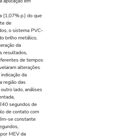
ra aplicação em
 (1,07% p.) do que
te de
dos, o sistema PVC-
o brilho metálico,
teração da
 resultados,
ferentes de tempos
velaram alterações
 indicação da
a região das
outro lado, análises
entada,
 240 segundos de
ulo de contato com
tém-se constante
egundos,
s por MEV da