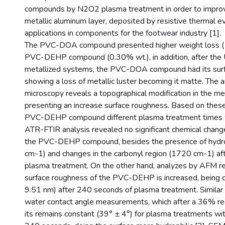
compounds by N2O2 plasma treatment in order to improv
metallic aluminum layer, deposited by resistive thermal ev
applications in components for the footwear industry [1].
The PVC-DOA compound presented higher weight loss (1
PVC-DEHP compound (0.30% wt.), in addition, after the 
metallized systems, the PVC-DOA compound had its surf
showing a loss of metallic luster becoming it matte. The a
microscopy reveals a topographical modification in the met
presenting an increase surface roughness. Based on these 
PVC-DEHP compound different plasma treatment times 
ATR-FTIR analysis revealed no significant chemical change
the PVC-DEHP compound, besides the presence of hyd
cm-1) and changes in the carbonyl region (1720 cm-1) af
plasma treatment. On the other hand, analyzes by AFM re
surface roughness of the PVC-DEHP is increased, being 
9.51 nm) after 240 seconds of plasma treatment. Similar 
water contact angle measurements, which after a 36% redu
its remains constant (39° ± 4°) for plasma treatments wi