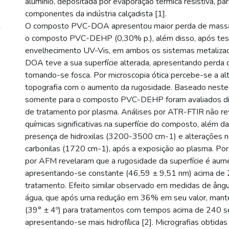
alumínio, depositada por evaporação térmica resistiva, pa
componentes da indústria calçadista [1].
2
O composto PVC-DOA apresentou maior perda de massa
o composto PVC-DEHP (0,30% p.), além disso, após tes
envelhecimento UV-Vis, em ambos os sistemas metaliza
DOA teve a sua superfície alterada, apresentando perda d
tornando-se fosca. Por microscopia ótica percebe-se a al
topografia com o aumento da rugosidade. Baseado nestes
somente para o composto PVC-DEHP foram avaliados di
de tratamento por plasma. Análises por ATR-FTIR não re
químicas significativas na superfície do composto, além da
presença de hidroxilas (3200-3500 cm-1) e alterações n
carbonilas (1720 cm-1), após a exposição ao plasma. Por 
por AFM revelaram que a rugosidade da superfície é aum
apresentando-se constante (46,59 ± 9,51 nm) acima de
tratamento. Efeito similar observado em medidas de âng
água, que após uma redução em 36% em seu valor, man
(39° ± 4º) para tratamentos com tempos acima de 240 s
apresentando-se mais hidrofílica [2]. Micrografias obtida