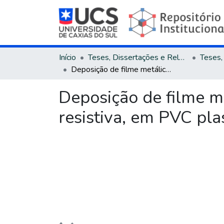
Início
Teses, Dissertações e Relatórios
Deposição de filme metálico decorativo de AI, por evaporação térmica resistiva, em PVC plastificado com DEHP e modificado por plasma
Deposição de filme me
resistiva, em PVC pl