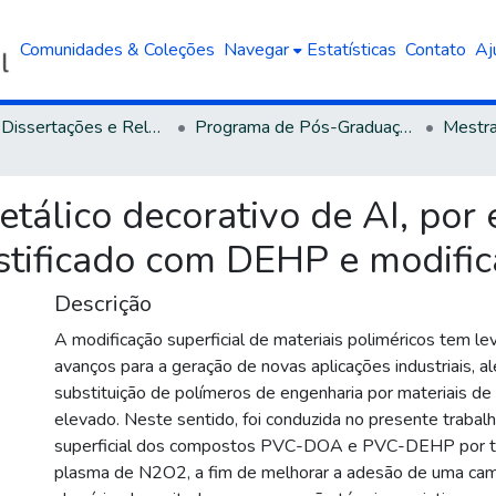
Comunidades & Coleções
Navegar
Estatísticas
Contato
Aj
Teses, Dissertações e Relatórios defendidos na UCS
Programa de Pós-Graduação em Engenharia e Ciência dos Materiais
tálico decorativo de AI, por
astificado com DEHP e modifi
Descrição
A modificação superficial de materiais poliméricos tem l
avanços para a geração de novas aplicações industriais, al
substituição de polímeros de engenharia por materiais d
elevado. Neste sentido, foi conduzida no presente trabal
superficial dos compostos PVC-DOA e PVC-DEHP por t
plasma de N2O2, a fim de melhorar a adesão de uma cam