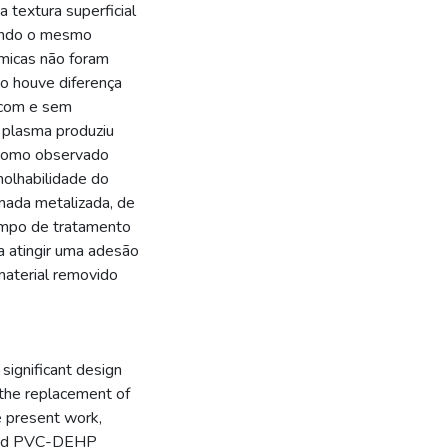
a textura superficial
endo o mesmo
ímicas não foram
o houve diferença
 com e sem
 plasma produziu
, como observado
olhabilidade do
mada metalizada, de
mpo de tratamento
a atingir uma adesão
material removido
 significant design
 the replacement of
e present work,
 and PVC-DEHP