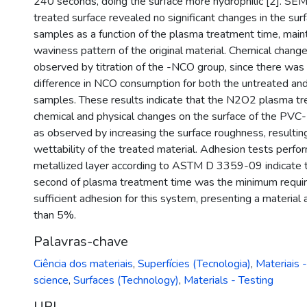
240 seconds, doing the surface more hydrophilic [2]. SEM
treated surface revealed no significant changes in the sur
samples as a function of the plasma treatment time, main
waviness pattern of the original material. Chemical chang
observed by titration of the -NCO group, since there was 
difference in NCO consumption for both the untreated an
samples. These results indicate that the N2O2 plasma t
chemical and physical changes on the surface of the P
as observed by increasing the surface roughness, resulting
wettability of the treated material. Adhesion tests perfo
metallized layer according to ASTM D 3359-09 indicate 
second of plasma treatment time was the minimum requir
sufficient adhesion for this system, presenting a materia
than 5%.
Palavras-chave
Ciência dos materiais
,
Superfícies (Tecnologia)
,
Materiais 
science
,
Surfaces (Technology)
,
Materials - Testing
URI