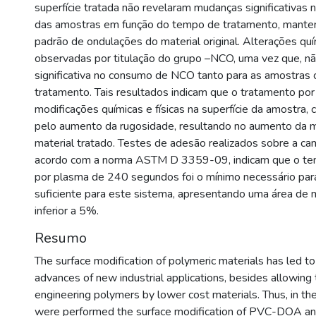
superfície tratada não revelaram mudanças significativas n
das amostras em função do tempo de tratamento, mant
padrão de ondulações do material original. Alterações qu
observadas por titulação do grupo –NCO, uma vez que, nã
significativa no consumo de NCO tanto para as amostras
tratamento. Tais resultados indicam que o tratamento por
modificações químicas e físicas na superfície da amostra
pelo aumento da rugosidade, resultando no aumento da m
material tratado. Testes de adesão realizados sobre a ca
acordo com a norma ASTM D 3359-09, indicam que o te
por plasma de 240 segundos foi o mínimo necessário par
suficiente para este sistema, apresentando uma área de 
inferior a 5%.
Resumo
The surface modification of polymeric materials has led to
advances of new industrial applications, besides allowing
engineering polymers by lower cost materials. Thus, in th
were performed the surface modification of PVC-DOA