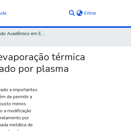
(current)
uda
Entrar
Mestrado Acadêmico em Engenharia e Ciência dos Materiais
 evaporação térmica
cado por plasma
evado a importantes
ém de permitir a
e custo menos
ho a modificação
ratamento por
ada metálica de