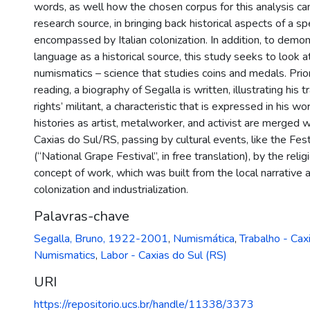
words, as well how the chosen corpus for this analysis ca
research source, in bringing back historical aspects of a sp
encompassed by Italian colonization. In addition, to demons
language as a historical source, this study seeks to look at
numismatics – science that studies coins and medals. Prio
reading, a biography of Segalla is written, illustrating his t
rights’ militant, a characteristic that is expressed in his wo
histories as artist, metalworker, and activist are merged w
Caxias do Sul/RS, passing by cultural events, like the Fe
(“National Grape Festival”, in free translation), by the relig
concept of work, which was built from the local narrative a
colonization and industrialization.
Palavras-chave
Segalla, Bruno, 1922-2001
,
Numismática
,
Trabalho - Cax
Numismatics
,
Labor - Caxias do Sul (RS)
URI
https://repositorio.ucs.br/handle/11338/3373