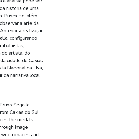
 a análise pode ser
da história de uma
a. Busca-se, além
 observar a arte da
nterior à realização
alla, configurando
rabalhistas,
 do artista, do
 da cidade de Caxias
sta Nacional da Uva,
r da narrativa local
 Bruno Segalla
 from Caxias do Sul
cludes the medals
Through image
etween images and