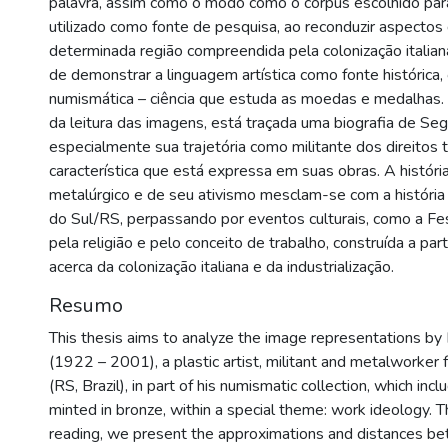
palavra, assim como o modo como o corpus escolhido para
utilizado como fonte de pesquisa, ao reconduzir aspectos 
determinada região compreendida pela colonização italian
de demonstrar a linguagem artística como fonte histórica,
numismática – ciência que estuda as moedas e medalhas. A
da leitura das imagens, está traçada uma biografia de Seg
especialmente sua trajetória como militante dos direitos t
característica que está expressa em suas obras. A história
metalúrgico e de seu ativismo mesclam-se com a história
do Sul/RS, perpassando por eventos culturais, como a Fe
pela religião e pelo conceito de trabalho, construída a parti
acerca da colonização italiana e da industrialização.
Resumo
This thesis aims to analyze the image representations by
(1922 – 2001), a plastic artist, militant and metalworker
(RS, Brazil), in part of his numismatic collection, which in
minted in bronze, within a special theme: work ideology. 
reading, we present the approximations and distances b