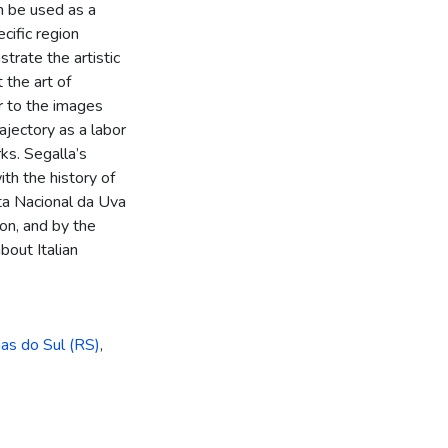
n be used as a
ecific region
trate the artistic
 the art of
r to the images
rajectory as a labor
rks. Segalla’s
ith the history of
sta Nacional da Uva
ion, and by the
bout Italian
ias do Sul (RS)
,