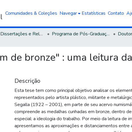
Comunidades & Coleções
Navegar
Estatísticas
Contato
Aj
Teses, Dissertações e Relatórios defendidos na UCS
Programa de Pós-Graduação em Letras
m de bronze" : uma leitura d
Descrição
Esta tese tem como principal objetivo analisar os elemen
representados pelo artista plástico, militante e metalúrg
Segalla (1922 – 2001), em parte de seu acervo numismát
compreende as medalhas cunhadas em bronze, dentro d
especial: a ideologia do trabalho. Por meio da leitura de 
apresentamos as aproximações e distanciamentos entre 