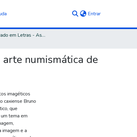
(current)
uda
Entrar
Doutorado em Letras - Associação Ampla UCS e UniRitter
a arte numismática de
tos imagéticos
ico caxiense Bruno
ico, que
e um tema em
imagem,
a imagem e a