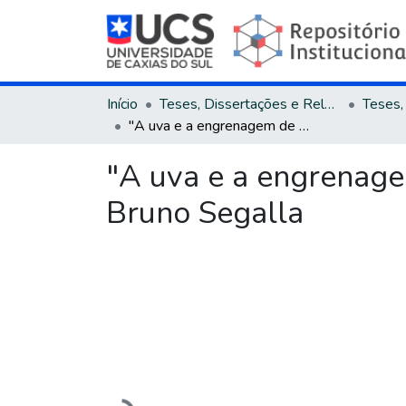
Início
Teses, Dissertações e Relatórios
"A uva e a engrenagem de bronze" : uma leitura da arte numismática de Bruno Segalla
"A uva e a engrenage
Bruno Segalla