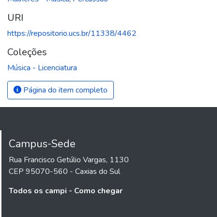
URI
https://repositorio.ucs.br/11338/4462
Coleções
Música - Licenciatura
Página do item completo
Campus-Sede
Rua Francisco Getúlio Vargas, 1130
CEP 95070-560 - Caxias do Sul
Todos os campi - Como chegar