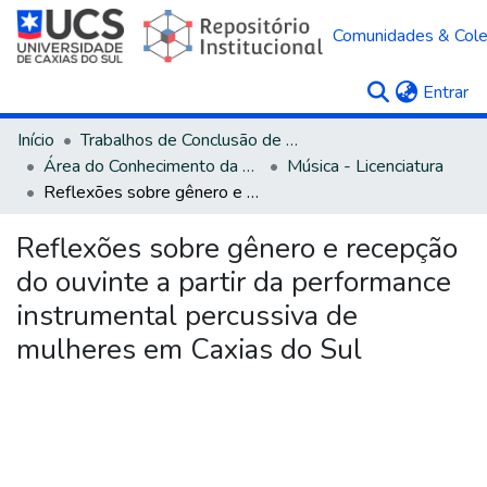
Comunidades & Col
(c
Entrar
Início
Trabalhos de Conclusão de Curso
Área do Conhecimento da Linguística, Letras e Artes
Música - Licenciatura
Reflexões sobre gênero e recepção do ouvinte a partir da performance instrumental percussiva de mulheres em Caxias do Sul
Reflexões sobre gênero e recepção
do ouvinte a partir da performance
instrumental percussiva de
mulheres em Caxias do Sul