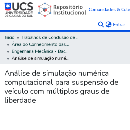
Comunidades & Col
(c
Entrar
Início
Trabalhos de Conclusão de Curso
Área do Conhecimento das Engenharias
Engenharia Mecânica - Bacharelado
Análise de simulação numérica computacional para suspensão de veículo com múltiplos graus de liberdade
Análise de simulação numérica
computacional para suspensão de
veículo com múltiplos graus de
liberdade