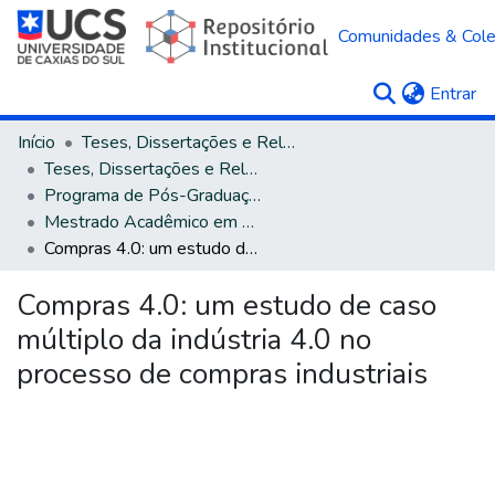
Comunidades & Col
(c
Entrar
Início
Teses, Dissertações e Relatórios
Teses, Dissertações e Relatórios defendidos na UCS
Programa de Pós-Graduação em Administração
Mestrado Acadêmico em Administração
Compras 4.0: um estudo de caso múltiplo da indústria 4.0 no processo de compras industriais
Compras 4.0: um estudo de caso
múltiplo da indústria 4.0 no
processo de compras industriais