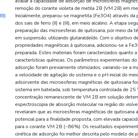
avaliar a capacidade de adsorção de microesferas magnét
remoção do corante violeta de metila 2B (VM 2B) em me
MB)
Inicialmente, preparou-se magnetita (Fe3O4) através da p
dos sais de ferro (II) e (III), em meio alcalino. A etapa seg
preparação das microesferas de quitosana, por meio da té
em suspensão, utilizando glutaraldeído. Com o objetivo de
propriedades magnéticas à quitosana, adicionou-se a Fe
preparada. Estes materiais foram caracterizados quanto a
características químicas. Os parâmetros experimentais d
adsorção foram previamente otimizados, variando-se a m
a velocidade de agitação do sistema e o pH inicial do mei
adsorvente das microesferas magnéticas de quitosana fo
sistema em batelada, sob temperatura controlada de 25 
concentração remanescente de VM 2B em solução deter
espectroscopia de absorção molecular na região do visíve
revelaram que as microesferas magnéticas de quitosana
potencial para a finalidade proposta, com elevada capac
para o corante VM 2B (~86%). Os resultados experiment
cinética de adsorção foi melhor descrita pelo modelo d