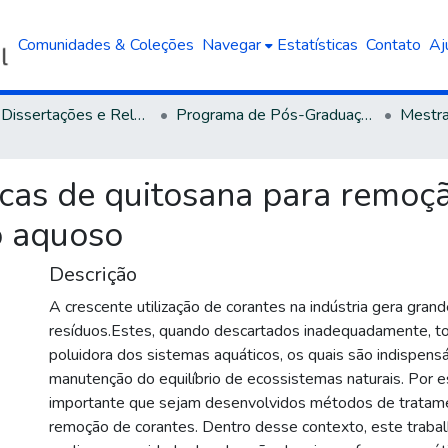
Comunidades & Coleções
Navegar
Estatísticas
Contato
Aj
Teses, Dissertações e Relatórios defendidos na UCS
Programa de Pós-Graduação em Engenharia e Ciência dos Materiais
cas de quitosana para remoçã
o aquoso
Descrição
A crescente utilização de corantes na indústria gera gran
resíduos.Estes, quando descartados inadequadamente, t
poluidora dos sistemas aquáticos, os quais são indispensá
manutenção do equilíbrio de ecossistemas naturais. Por e
importante que sejam desenvolvidos métodos de tratame
remoção de corantes. Dentro desse contexto, este trabal