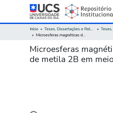
Início
Teses, Dissertações e Relatórios
Microesferas magnéticas de quitosana para remoção do corante violeta de metila 2B em meio aquoso
Microesferas magnéti
de metila 2B em mei
Carregando...