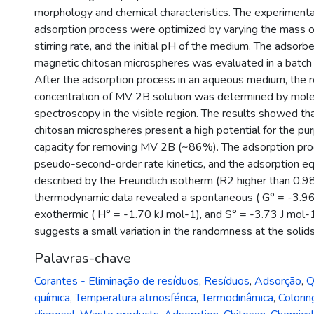
morphology and chemical characteristics. The experimenta
adsorption process were optimized by varying the mass o
stirring rate, and the initial pH of the medium. The adsorbe
magnetic chitosan microspheres was evaluated in a batch
After the adsorption process in an aqueous medium, the 
concentration of MV 2B solution was determined by mole
spectroscopy in the visible region. The results showed th
chitosan microspheres present a high potential for the pur
capacity for removing MV 2B (~86%). The adsorption pr
pseudo-second-order rate kinetics, and the adsorption eq
described by the Freundlich isotherm (R2 higher than 0.98
thermodynamic data revealed a spontaneous ( G° = -3.96
exothermic ( H° = -1.70 kJ mol-1), and S° = -3.73 J mol-
suggests a small variation in the randomness at the solids
Palavras-chave
Corantes - Eliminação de resíduos
,
Resíduos
,
Adsorção
,
Q
química
,
Temperatura atmosférica
,
Termodinâmica
,
Colori