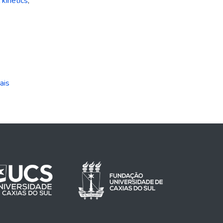
 kinetics
,
ais