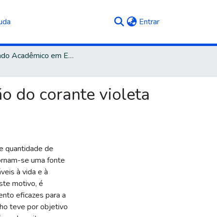
(current)
uda
Entrar
Mestrado Acadêmico em Engenharia e Ciência dos Materiais
o do corante violeta
de quantidade de
ornam-se uma fonte
veis à vida e à
ste motivo, é
nto eficazes para a
ho teve por objetivo