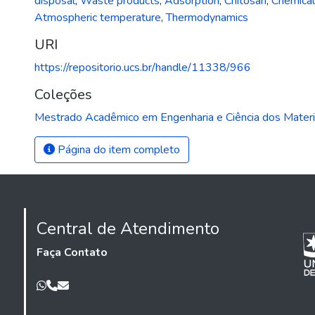
disposal
,
Waste products
,
Adsorption
,
Chitosan
,
Chemical
Atmospheric temperature
,
Thermodynamics
URI
https://repositorio.ucs.br/handle/11338/966
Coleções
Mestrado Acadêmico em Engenharia e Ciência dos Materi
Página do item completo
Central de Atendimento
Faça Contato