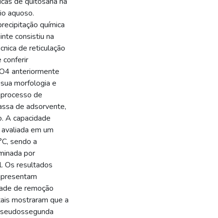
icas de quitosana na
io aquoso.
recipitação química
uinte consistiu na
cnica de reticulação
 conferir
3O4 anteriormente
 sua morfologia e
o processo de
assa de adsorvente,
o. A capacidade
i avaliada em um
°C, sendo a
minada por
l. Os resultados
 apresentam
idade de remoção
ais mostraram que a
e pseudossegunda