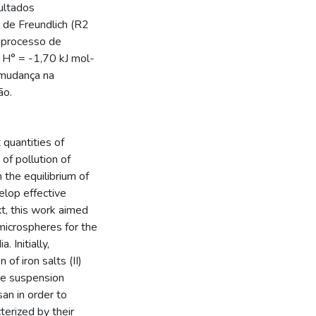
ultados
 de Freundlich (R2
 processo de
 H° = -1,70 kJ mol-
 mudança na
ão.
 quantities of
f pollution of
 the equilibrium of
elop effective
t, this work aimed
microspheres for the
 Initially,
f iron salts (II)
he suspension
an in order to
erized by their