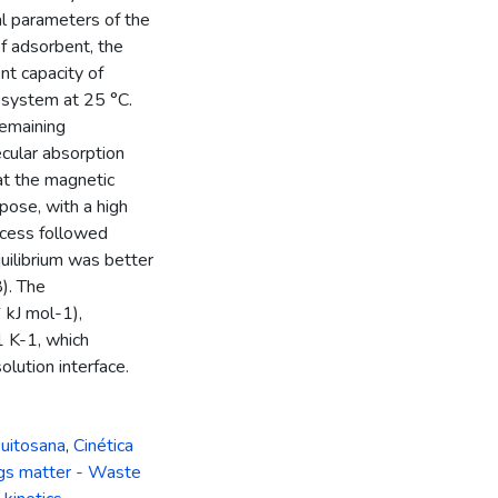
l parameters of the
f adsorbent, the
nt capacity of
 system at 25 °C.
remaining
cular absorption
at the magnetic
pose, with a high
ocess followed
uilibrium was better
). The
 kJ mol-1),
1 K-1, which
olution interface.
uitosana
,
Cinética
ngs matter - Waste