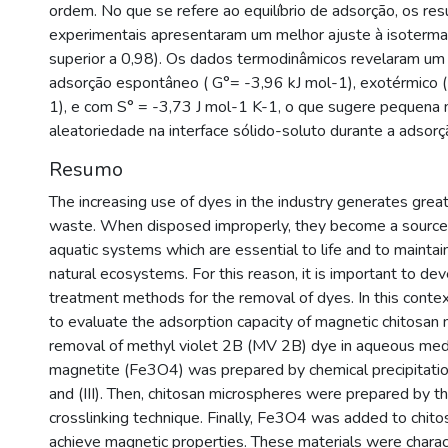
ordem. No que se refere ao equilíbrio de adsorção, os res
experimentais apresentaram um melhor ajuste à isoterma
superior a 0,98). Os dados termodinâmicos revelaram um
adsorção espontâneo ( G°= -3,96 kJ mol-1), exotérmico (
1), e com S° = -3,73 J mol-1 K-1, o que sugere pequena
aleatoriedade na interface sólido-soluto durante a adsorç
Resumo
The increasing use of dyes in the industry generates great
waste. When disposed improperly, they become a source o
aquatic systems which are essential to life and to maintain
natural ecosystems. For this reason, it is important to dev
treatment methods for the removal of dyes. In this contex
to evaluate the adsorption capacity of magnetic chitosan 
removal of methyl violet 2B (MV 2B) dye in aqueous media.
magnetite (Fe3O4) was prepared by chemical precipitation o
and (III). Then, chitosan microspheres were prepared by t
crosslinking technique. Finally, Fe3O4 was added to chitos
achieve magnetic properties. These materials were charact