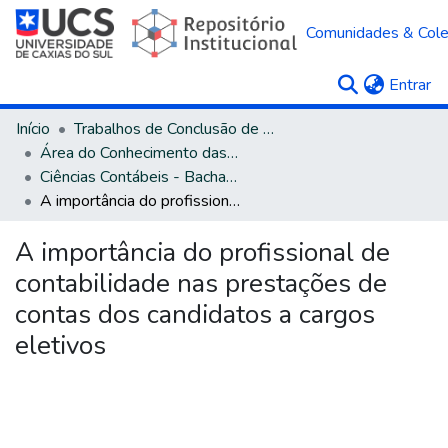
Comunidades & Col
(c
Entrar
Início
Trabalhos de Conclusão de Curso
Área do Conhecimento das Ciências Sociais Aplicadas
Ciências Contábeis - Bacharelado
A importância do profissional de contabilidade nas prestações de contas dos candidatos a cargos eletivos
A importância do profissional de
contabilidade nas prestações de
contas dos candidatos a cargos
eletivos