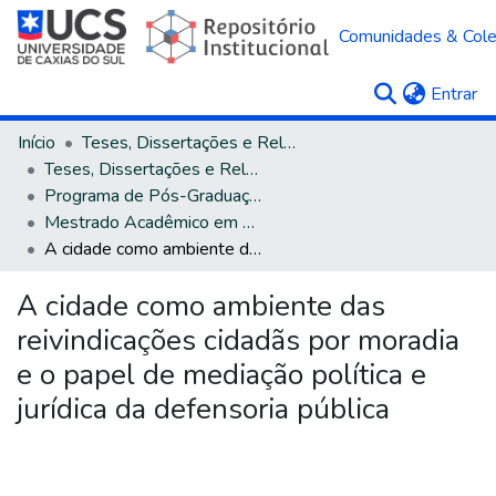
Comunidades & Col
(c
Entrar
Início
Teses, Dissertações e Relatórios
Teses, Dissertações e Relatórios defendidos na UCS
Programa de Pós-Graduação em Direito
Mestrado Acadêmico em Direito
A cidade como ambiente das reivindicações cidadãs por moradia e o papel de mediação política e jurídica da defensoria pública
A cidade como ambiente das
reivindicações cidadãs por moradia
e o papel de mediação política e
jurídica da defensoria pública