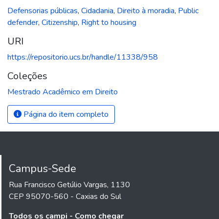
Defensorias públicas
,
Cidadania
,
Direito à moradia
,
Public
defender
,
Citizenship
,
Right to housing
URI
https://repositorio.ucs.br/handle/11338/958
Coleções
Mestrado Acadêmico em Direito
Página do item completo
Campus-Sede
Rua Francisco Getúlio Vargas, 1130
CEP 95070-560 - Caxias do Sul
Todos os campi - Como chegar