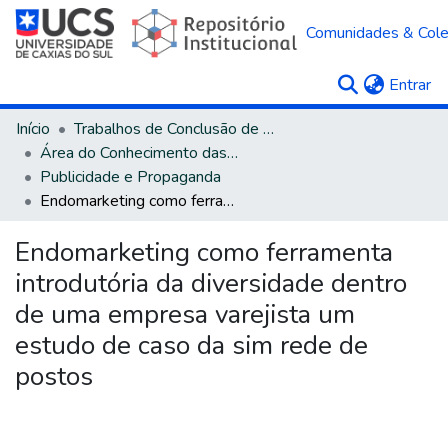
Comunidades & Col
(c
Entrar
Início
Trabalhos de Conclusão de Curso
Área do Conhecimento das Ciências Sociais Aplicadas
Publicidade e Propaganda
Endomarketing como ferramenta introdutória da diversidade dentro de uma empresa varejista um estudo de caso da sim rede de postos
Endomarketing como ferramenta
introdutória da diversidade dentro
de uma empresa varejista um
estudo de caso da sim rede de
postos