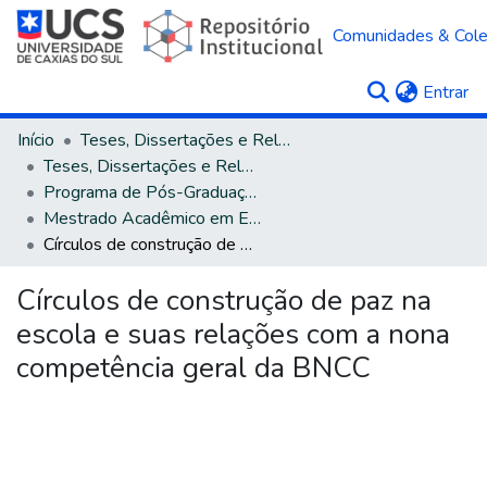
Comunidades & Col
(c
Entrar
Início
Teses, Dissertações e Relatórios
Teses, Dissertações e Relatórios defendidos na UCS
Programa de Pós-Graduação em Educação
Mestrado Acadêmico em Educação
Círculos de construção de paz na escola e suas relações com a nona competência geral da BNCC
Círculos de construção de paz na
escola e suas relações com a nona
competência geral da BNCC