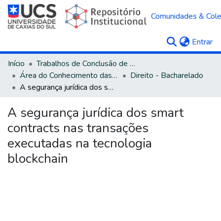
Comunidades & Col
(c
Entrar
Início
Trabalhos de Conclusão de Curso
Área do Conhecimento das Ciências Sociais Aplicadas
Direito - Bacharelado
A segurança jurídica dos smart contracts nas transações executadas na tecnologia blockchain
A segurança jurídica dos smart
contracts nas transações
executadas na tecnologia
blockchain