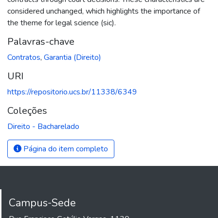
considered unchanged, which highlights the importance of
the theme for legal science (sic).
Palavras-chave
Contratos
,
Garantia (Direito)
URI
https://repositorio.ucs.br/11338/6349
Coleções
Direito - Bacharelado
Página do item completo
Campus-Sede