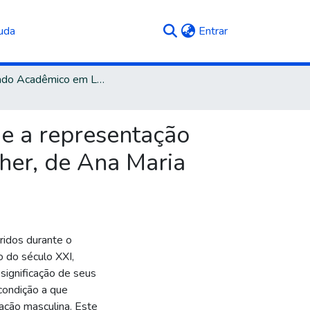
(current)
uda
Entrar
Mestrado Acadêmico em Letras e Cultura
 e a representação
her, de Ana Maria
ridos durante o
o do século XXI,
ssignificação de seus
condição a que
ação masculina. Este