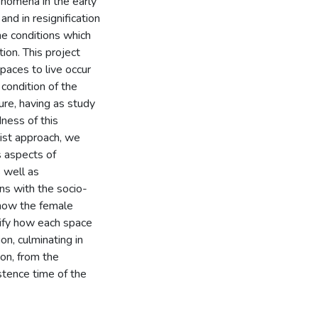
enomena in the early
and in resignification
he conditions which
on. This project
paces to live occur
 condition of the
ure, having as study
ness of this
ist approach, we
s aspects of
 well as
ons with the socio-
 how the female
rify how each space
ion, culminating in
ion, from the
stence time of the