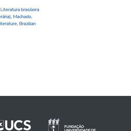
,
Literatura brasileira
rária)
,
Machado,
terature
,
Brazilian