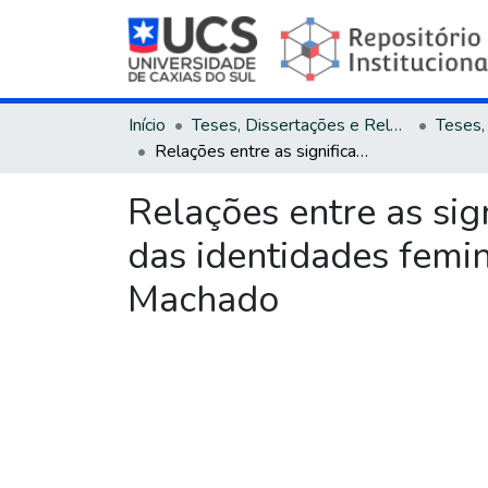
Início
Teses, Dissertações e Relatórios
Relações entre as significações do espaço ficcional e a representação das identidades femininas em A audácia dessa mulher, de Ana Maria Machado
Relações entre as sig
das identidades femi
Machado