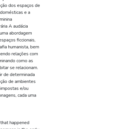
ação dos espaços de
e domésticas e a
eminina
ária A audácia
e uma abordagem
espaços ficcionais,
afia humanista, bem
ecendo relações com
aminando como as
itar se relacionam.
ir de determinada
tuição de ambientes
s impostas e/ou
onagens, cada uma
s that happened