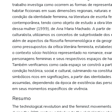
trabalho investiga como ocorrem as formas de represent
habitar ficcionais em suas dimensões regionais, naturais 
condição da identidade feminina, na literatura de escrita f
contemporânea, tendo como objeto de estudo a obra liter
dessa mulher (1999), de Ana Maria Machado. A partir d
culturalista, utilizamos os conceitos de subjetividade dos 
além de aspectos da filosofia fenomenológica e da geogr
como pressupostos da crítica literária feminista, estabel
o contexto sócio-histórico representado no romance, ex
personagens femininas e seus respectivos espaços de hab
Também verificamos como cada espaço se constrói a part
condição histórica, social e cultural, culminando na consti
simbólicos ricos em significações, a partir das identidade
assumidas, dependendo da época de existência das pers
em seus momentos específicos de vivência.
Resumo
The technological revolution and the feminist movement