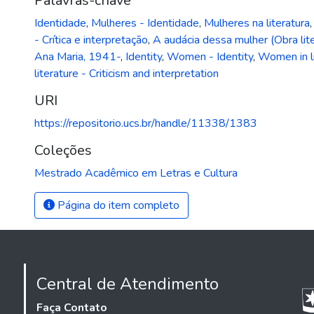
Palavras-chave
Identidade
,
Mulheres - Identidade
,
Mulheres na literatura
- Crítica e interpretação
,
A audácia dessa mulher (Obra lite
Ana Maria, 1941-
,
Identity
,
Women - Identity
,
Women in li
literature - Criticism and interpretation
URI
https://repositorio.ucs.br/handle/11338/1383
Coleções
Mestrado Acadêmico em Letras e Cultura
Página do item completo
Central de Atendimento
Faça Contato