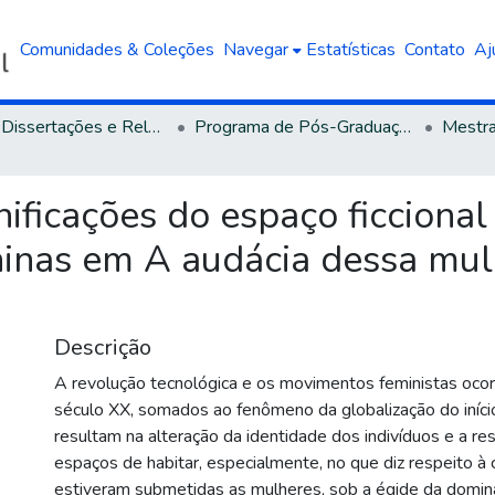
Comunidades & Coleções
Navegar
Estatísticas
Contato
Aj
Teses, Dissertações e Relatórios defendidos na UCS
Programa de Pós-Graduação em Letras
nificações do espaço ficcional
ninas em A audácia dessa mul
Descrição
A revolução tecnológica e os movimentos feministas ocor
século XX, somados ao fenômeno da globalização do iníci
resultam na alteração da identidade dos indivíduos e a re
espaços de habitar, especialmente, no que diz respeito à 
estiveram submetidas as mulheres, sob a égide da domin