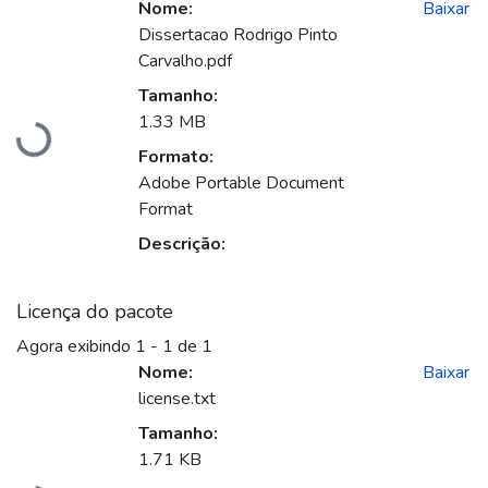
Nome:
Baixar
Dissertacao Rodrigo Pinto
Carvalho.pdf
Tamanho:
1.33 MB
gando...
Formato:
Adobe Portable Document
Format
Descrição:
Licença do pacote
Agora exibindo
1 - 1 de 1
Nome:
Baixar
license.txt
Tamanho:
1.71 KB