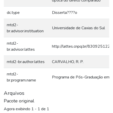
óptica do direito comparado
dc.type
Disserta????o
mtd2-
Universidade de Caxias do Sul
br.advisor.instituation
mtd2-
http://lattes.cnpq.br/83092512
br.advisor.lattes
mtd2-br.author.lattes
CARVALHO, R. P.
mtd2-
Programa de Pós-Graduação em Di
br.program.name
Arquivos
Pacote original
Agora exibindo
1 - 1 de 1