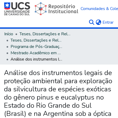
Comunidades & Col
(c
Entrar
Início
Teses, Dissertações e Relatórios
Teses, Dissertações e Relatórios defendidos na UCS
Programa de Pós-Graduação em Direito
Mestrado Acadêmico em Direito
Análise dos instrumentos legais de proteção ambiental para exploração da silvicultura de espécies exóticas do gênero pinus e eucalyptus no Estado do Rio Grande do Sul (Brasil) e na Argentina sob a óptica do direito comparado
Análise dos instrumentos legais de
proteção ambiental para exploração
da silvicultura de espécies exóticas
do gênero pinus e eucalyptus no
Estado do Rio Grande do Sul
(Brasil) e na Argentina sob a óptica