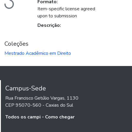
Formato:
gando...
Item-specific license agreed
upon to submission
Descrição:
Coleções
Mestrado Acadêmico em Direito
Campus-Sede
Rua Francisco Getúlio Vargas, 1130
CEP 95070-560 - Caxias do Sul
Todos os campi - Como chegar