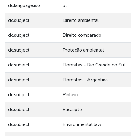
dc.language.iso
pt
dc.subject
Direito ambiental
dc.subject
Direito comparado
dc.subject
Proteção ambiental
dc.subject
Florestas - Rio Grande do Sul
dc.subject
Florestas - Argentina
dc.subject
Pinheiro
dc.subject
Eucalipto
dc.subject
Environmental law