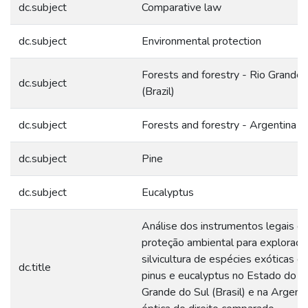
dc.subject
Comparative law
dc.subject
Environmental protection
Forests and forestry - Rio Grande 
dc.subject
(Brazil)
dc.subject
Forests and forestry - Argentina
dc.subject
Pine
dc.subject
Eucalyptus
Análise dos instrumentos legais d
proteção ambiental para exploraçã
silvicultura de espécies exóticas d
dc.title
pinus e eucalyptus no Estado do R
Grande do Sul (Brasil) e na Argent