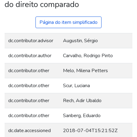
do direito comparado
Página do item simplificado
dc.contributor.advisor
Augustin, Sérgio
dc.contributor.author
Carvalho, Rodrigo Pinto
dc.contributor.other
Melo, Milena Petters
dc.contributor.other
Scur, Luciana
dc.contributor.other
Rech, Adir Ubaldo
dc.contributor.other
Sanberg, Eduardo
dc.date.accessioned
2018-07-04T15:21:52Z