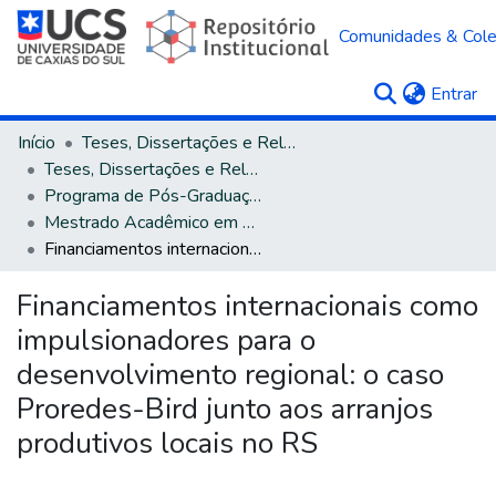
Comunidades & Col
(c
Entrar
Início
Teses, Dissertações e Relatórios
Teses, Dissertações e Relatórios defendidos na UCS
Programa de Pós-Graduação em Administração
Mestrado Acadêmico em Administração
Financiamentos internacionais como impulsionadores para o desenvolvimento regional: o caso Proredes-Bird junto aos arranjos produtivos locais no RS
Financiamentos internacionais como
impulsionadores para o
desenvolvimento regional: o caso
Proredes-Bird junto aos arranjos
produtivos locais no RS