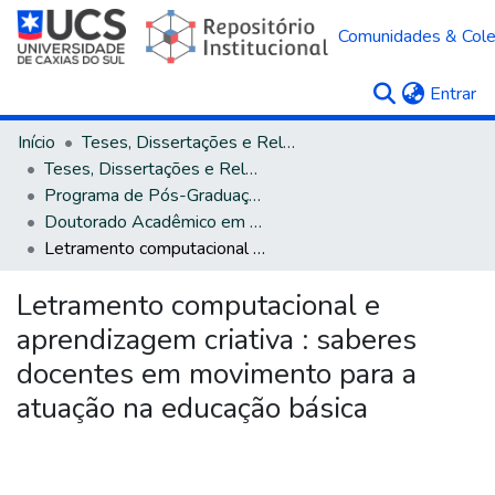
Comunidades & Col
(c
Entrar
Início
Teses, Dissertações e Relatórios
Teses, Dissertações e Relatórios defendidos na UCS
Programa de Pós-Graduação em Educação
Doutorado Acadêmico em Educação
Letramento computacional e aprendizagem criativa : saberes docentes em movimento para a atuação na educação básica
Letramento computacional e
aprendizagem criativa : saberes
docentes em movimento para a
atuação na educação básica