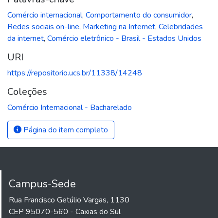
Comércio internacional
,
Comportamento do consumidor
,
Redes sociais on-line
,
Marketing na Internet
,
Celebridades
da internet
,
Comércio eletrônico - Brasil - Estados Unidos
URI
https://repositorio.ucs.br/11338/14248
Coleções
Comércio Internacional - Bacharelado
Página do item completo
Campus-Sede
Rua Francisco Getúlio Vargas, 1130
CEP 95070-560 - Caxias do Sul