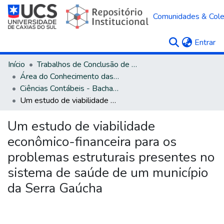
Comunidades & Col
(c
Entrar
Início
Trabalhos de Conclusão de Curso
Área do Conhecimento das Ciências Sociais Aplicadas
Ciências Contábeis - Bacharelado
Um estudo de viabilidade econômico-financeira para os problemas estruturais presentes no sistema de saúde de um município da Serra Gaúcha
Um estudo de viabilidade
econômico-financeira para os
problemas estruturais presentes no
sistema de saúde de um município
da Serra Gaúcha