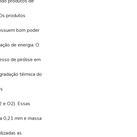
ando produtos de
 Os produtos
e possuem bom poder
ração de energia. O
esso de pirólise em
egradação térmica do
es
N2 e O2). Essas
or a 0,21 mm e massa
lizadas as