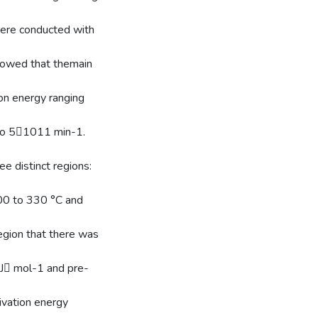
were conducted with
howed that themain
on energy ranging
 to 51011 min-1.
ee distinct regions:
00 to 330 °C and
gion that there was
kJ mol-1 and pre-
ivation energy