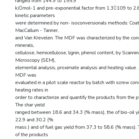
ranged from 144.9 to 155.9
kJmol-1 and pre-exponential factor from 1.3109 to 2
kinetic parameters
were determined by non- isoconversionals methods: Coat
MacCallum - Tanner,
and Van Krevelen. The MDF was characterized by the conc
minerals,
cellulose, hemicellulose, lignin, phenol content, by Scanni
Microscopy (SEM),
elemental analysis, proximate analysis and heating value .
MDF was
evaluated in a pilot scale reactor by batch with screw con
heating rates in
order to characterize and quantify the products from the p
The char yield
ranged between 18.6 and 34.3 (% mass), the of bio-oil 
22.9 and 30.2 (%
mass ) and of fuel gas yield from 37.3 to 58.6 (% mass). 
of the products