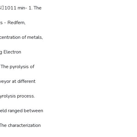
.61011 min- 1. The
s - Redfern,
entration of metals,
ng Electron
 The pyrolysis of
veyor at different
yrolysis process.
yield ranged between
The characterization