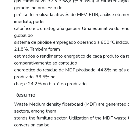
gás combustível 37,3 e 58,6 (% massa). A caracterizaçã
gerados no processo de
pirólise foi realizada através de MEV, FTIR, análise elemen
imediata, poder
calorífico e cromatografia gasosa. Uma estimativa do ren
global do
sistema de pirólise empregado operando a 600 ºC indicou
21,8%. Também foram
estimados o rendimento energético de cada produto da r
comparativamente ao conteúdo
energético do resíduo de MDF pirolisado: 44,8% no gás 
produzido; 33,5% no
char; e 24,2% no bio-óleo produzido.
Resumo
Waste Medium density fiberboard (MDF) are generated da
sectors, among them
stands the furniture sector. Utilization of the MDF waste
conversion can be