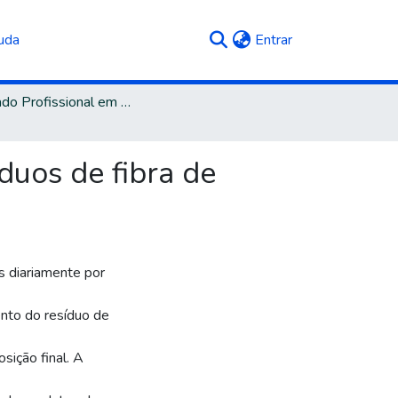
(current)
uda
Entrar
Mestrado Profissional em Engenharia Mecânica
duos de fibra de
 diariamente por
nto do resíduo de
sição final. A