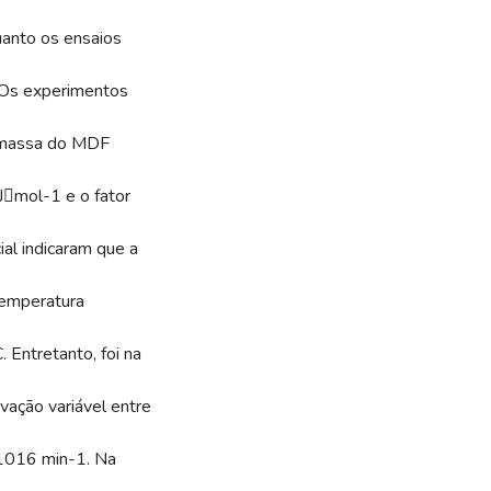
uanto os ensaios
 Os experimentos
e massa do MDF
Jmol-1 e o fator
al indicaram que a
 temperatura
 Entretanto, foi na
ivação variável entre
1016 min-1. Na