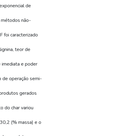
-exponencial de
s métodos não-
 foi caracterizado
ignina, teor de
e imediata e poder
to de operação semi-
s produtos gerados
o do char variou
 30,2 (% massa) e o