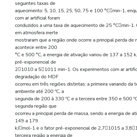
seguintes taxas de
aquecimento: 5, 10, 15, 25, 50, 75 e 100 °Cmin-1, enq
com ar artificial foram
conduzidos a uma taxa de aquecimento de 25 °Cmin-1.
em atmosfera inerte
mostraram que a região onde ocorre a principal perda d
acontece entre 200
°C e 500 °C, a energia de ativação variou de 137 a 152 k
pré-exponencial de
21010 a 51011 min-1. Os experimentos com ar artifici
degradação do MDF
ocorreu em três regiões distintas: a primeira variando da
ambiente até 200 ºC, a
segunda de 200 à 330 ºC e a terceira entre 350 e 500 ºC.
segunda região que
ocorreu a principal perda de massa, sendo a energia de at
149 a 179
kJmol-1 e o fator pré-exponencial de 2,71015 a 3,8
terceira região a energia de