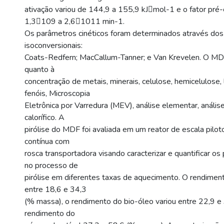
ativação variou de 144,9 a 155,9 kJmol-1 e o fator pré
1,3109 a 2,61011 min-1.
Os parâmetros cinéticos foram determinados através do
isoconversionais:
Coats-Redfern; MacCallum-Tanner; e Van Krevelen. O MDF
quanto à
concentração de metais, minerais, celulose, hemicelulose, l
fenóis, Microscopia
Eletrônica por Varredura (MEV), análise elementar, anális
calorífico. A
pirólise do MDF foi avaliada em um reator de escala pilo
contínua com
rosca transportadora visando caracterizar e quantificar o
no processo de
pirólise em diferentes taxas de aquecimento. O rendiment
entre 18,6 e 34,3
(% massa), o rendimento do bio-óleo variou entre 22,9 e
rendimento do