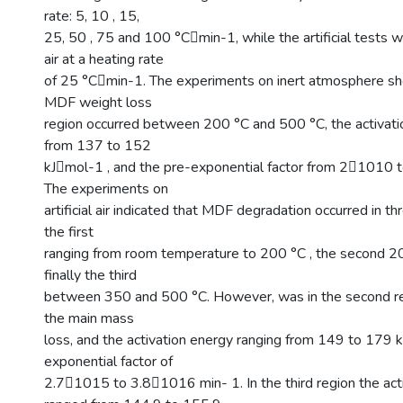
rate: 5, 10 , 15,
25, 50 , 75 and 100 °Cmin-1, while the artificial tests 
air at a heating rate
of 25 °Cmin-1. The experiments on inert atmosphere s
MDF weight loss
region occurred between 200 °C and 500 °C, the activati
from 137 to 152
kJmol-1 , and the pre-exponential factor from 21010
The experiments on
artificial air indicated that MDF degradation occurred in thr
the first
ranging from room temperature to 200 °C , the second 2
finally the third
between 350 and 500 °C. However, was in the second re
the main mass
loss, and the activation energy ranging from 149 to 179 
exponential factor of
2.71015 to 3.81016 min- 1. In the third region the act