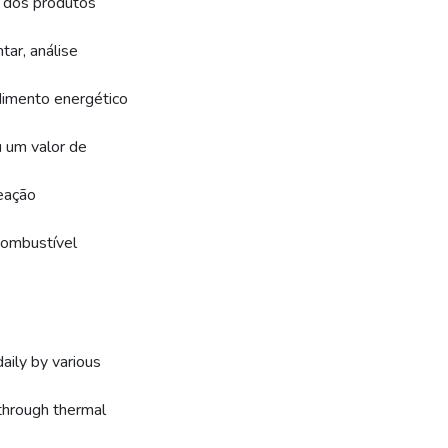
o dos produtos
tar, análise
dimento energético
 um valor de
eação
combustível
ily by various
 through thermal