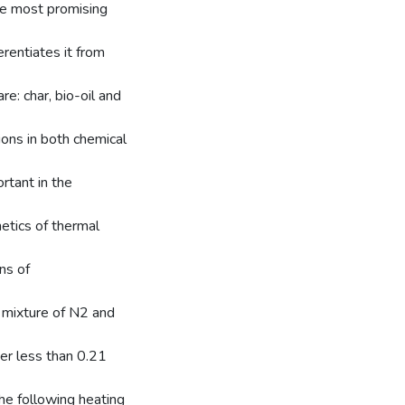
 the most promising
rentiates it from
e: char, bio-oil and
ons in both chemical
rtant in the
netics of thermal
ns of
a mixture of N2 and
er less than 0.21
he following heating