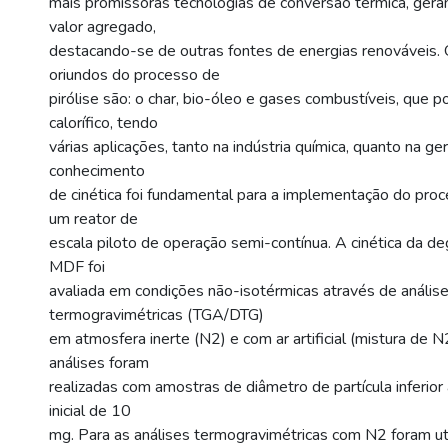
mais promissoras tecnologias de conversão térmica, ger
valor agregado,
destacando-se de outras fontes de energias renováveis.
oriundos do processo de
pirólise são: o char, bio-óleo e gases combustíveis, qu
calorífico, tendo
várias aplicações, tanto na indústria química, quanto na ge
conhecimento
de cinética foi fundamental para a implementação do proc
um reator de
escala piloto de operação semi-contínua. A cinética da d
MDF foi
avaliada em condições não-isotérmicas através de anális
termogravimétricas (TGA/DTG)
em atmosfera inerte (N2) e com ar artificial (mistura de 
análises foram
realizadas com amostras de diâmetro de partícula inferi
inicial de 10
mg. Para as análises termogravimétricas com N2 foram uti