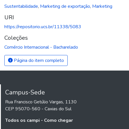
Sustentabilidade
,
Marketing de exportação
,
Marketing
URI
https://repositorio.ucs.br/11338/5083
Coleções
Comércio Internacional - Bacharelado
Página do item completo
Campus-Sede
Rua Francisco Getúlio Vargas, 1130
CEP 95070-560 - Caxias do Sul
Todos os campi - Como chegar