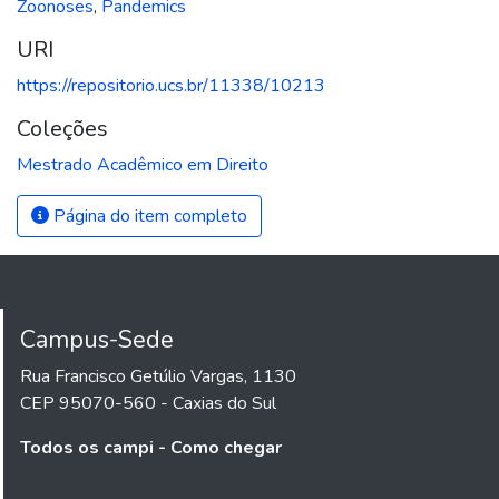
Zoonoses
,
Pandemics
URI
https://repositorio.ucs.br/11338/10213
Coleções
Mestrado Acadêmico em Direito
Página do item completo
Campus-Sede
Rua Francisco Getúlio Vargas, 1130
CEP 95070-560 - Caxias do Sul
Todos os campi - Como chegar