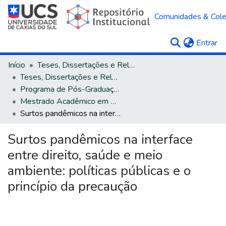
Comunidades & Col
(c
Entrar
Início
Teses, Dissertações e Relatórios
Teses, Dissertações e Relatórios defendidos na UCS
Programa de Pós-Graduação em Direito
Mestrado Acadêmico em Direito
Surtos pandêmicos na interface entre direito, saúde e meio ambiente: políticas públicas e o princípio da precaução
Surtos pandêmicos na interface
entre direito, saúde e meio
ambiente: políticas públicas e o
princípio da precaução