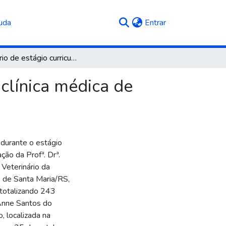
(current)
uda
Entrar
Relatório de estágio curricular obrigatório: área de clínica médica de pequenos animais
 clínica médica de
 durante o estágio
ção da Profª. Drª.
 Veterinário da
e de Santa Maria/RS,
totalizando 243
 Anne Santos do
o, localizada na