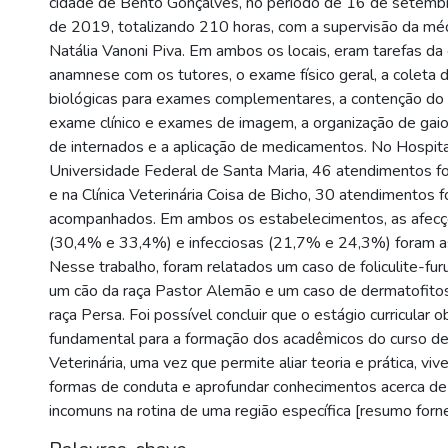
cidade de Bento Gonçalves, no período de 16 de setemb
de 2019, totalizando 210 horas, com a supervisão da méd
Natália Vanoni Piva. Em ambos os locais, eram tarefas da es
anamnese com os tutores, o exame físico geral, a coleta
biológicas para exames complementares, a contenção do 
exame clínico e exames de imagem, a organização de gaio
de internados e a aplicação de medicamentos. No Hospita
Universidade Federal de Santa Maria, 46 atendimentos 
e na Clínica Veterinária Coisa de Bicho, 30 atendimentos 
acompanhados. Em ambos os estabelecimentos, as afec
(30,4% e 33,4%) e infecciosas (21,7% e 24,3%) foram a
Nesse trabalho, foram relatados um caso de foliculite-fur
um cão da raça Pastor Alemão e um caso de dermatofito
raça Persa. Foi possível concluir que o estágio curricular o
fundamental para a formação dos acadêmicos do curso de
Veterinária, uma vez que permite aliar teoria e prática, viv
formas de conduta e aprofundar conhecimentos acerca d
incomuns na rotina de uma região específica [resumo forne