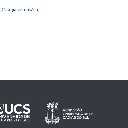
,
Cirurgia veterinária
,