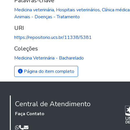
Palavras-chave
Medicina veterinária
,
Hospitais veterinários
,
Clínica médica
Animais - Doenças - Tratamento
URI
https://repositorio.ucs.br/11338/5381
Coleções
Medicina Veterinária - Bacharelado
Página do item completo
Central de Atendimento
Faça Contato