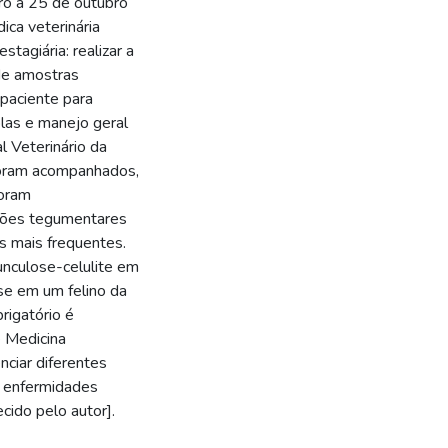
ro a 25 de outubro
ica veterinária
tagiária: realizar a
 de amostras
paciente para
las e manejo geral
l Veterinário da
foram acompanhados,
foram
ções tegumentares
s mais frequentes.
unculose-celulite em
se em um felino da
brigatório é
 Medicina
enciar diferentes
e enfermidades
cido pelo autor].