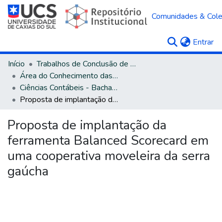
Comunidades & Col
(c
Entrar
Início
Trabalhos de Conclusão de Curso
Área do Conhecimento das Ciências Sociais Aplicadas
Ciências Contábeis - Bacharelado
Proposta de implantação da ferramenta Balanced Scorecard em uma cooperativa moveleira da serra gaúcha
Proposta de implantação da
ferramenta Balanced Scorecard em
uma cooperativa moveleira da serra
gaúcha