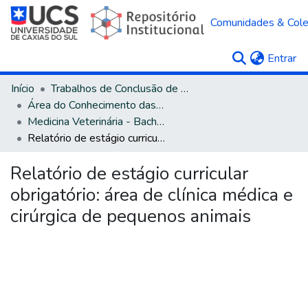
Comunidades & Col
(c
Entrar
Início
Trabalhos de Conclusão de Curso
Área do Conhecimento das Ciências Agrárias
Medicina Veterinária - Bacharelado
Relatório de estágio curricular obrigatório: área de clínica médica e cirúrgica de pequenos animais
Relatório de estágio curricular
obrigatório: área de clínica médica e
cirúrgica de pequenos animais