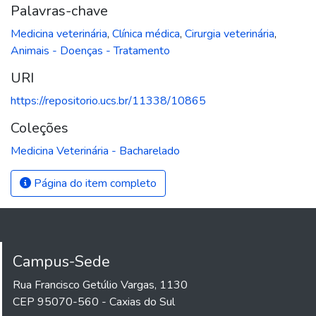
Palavras-chave
Medicina veterinária
,
Clínica médica
,
Cirurgia veterinária
,
Animais - Doenças - Tratamento
URI
https://repositorio.ucs.br/11338/10865
Coleções
Medicina Veterinária - Bacharelado
Página do item completo
Campus-Sede
Rua Francisco Getúlio Vargas, 1130
CEP 95070-560 - Caxias do Sul