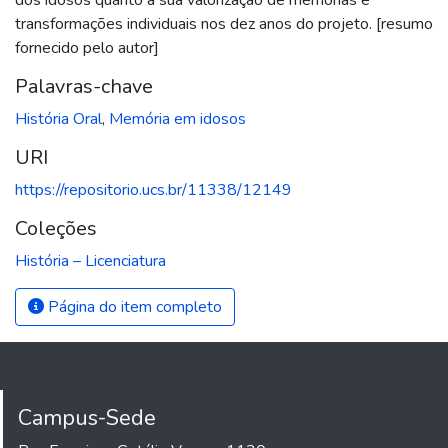
transformações individuais nos dez anos do projeto. [resumo
fornecido pelo autor]
Palavras-chave
História Oral
,
Memória em idosos
URI
https://repositorio.ucs.br/11338/12149
Coleções
História – Licenciatura
Página do item completo
Campus-Sede