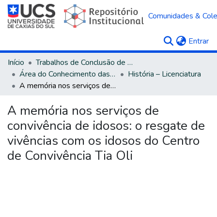
Comunidades & Col
(c
Entrar
Início
Trabalhos de Conclusão de Curso
Área do Conhecimento das Ciências Humanas
História – Licenciatura
A memória nos serviços de convivência de idosos: o resgate de vivências com os idosos do Centro de Convivência Tia Oli
A memória nos serviços de
convivência de idosos: o resgate de
vivências com os idosos do Centro
de Convivência Tia Oli