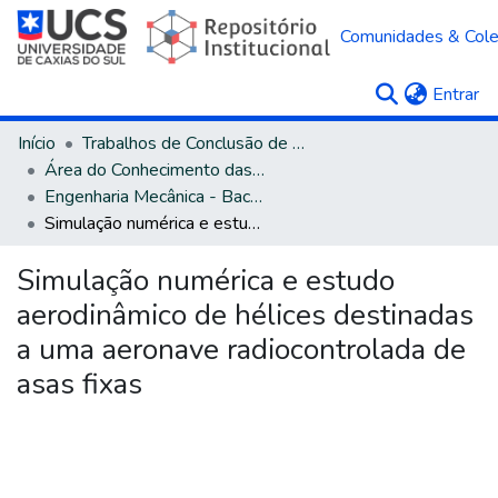
Comunidades & Col
(c
Entrar
Início
Trabalhos de Conclusão de Curso
Área do Conhecimento das Engenharias
Engenharia Mecânica - Bacharelado
Simulação numérica e estudo aerodinâmico de hélices destinadas a uma aeronave radiocontrolada de asas fixas
Simulação numérica e estudo
aerodinâmico de hélices destinadas
a uma aeronave radiocontrolada de
asas fixas