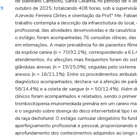
de Balneário Camboriú, Santa Catarina, no período de 4 d
79
outubro de 2025, totalizando 408 horas, sob a supervisão
Azevedo Ferreira Côrtes e orientação da Prof.ª Me. Fabi
trabalho contempla a descrição da infraestrutura do local,
profissional, das atividades desenvolvidas e da casuístic
o estágio, foram acompanhadas 76 consultas clínicas, das
em internações. A maior prevalência foi de pacientes fê
da espécie canina (n = 70/92,1%), correspondendo a 61
atendimentos. As afecções mais frequentes foram do sis
glândulas anexas (n = 19/25,0%), seguidas pelo sistema
anexos (n = 16/21,1%). Entre os procedimentos ambulatori
diagnóstico acompanhados, destaca-se a aferição de par
58/14,4%) e a coleta de sangue (n = 50/12,4%). Além di
clínicos foram acompanhados e relatados, sendo o primei
trombocitopenia imunomediada primária em um canino mach
e o segundo sobre doença do disco intervertebral tipo I
da raça dachshund. O estágio curricular obrigatório foi fu
aperfeiçoamento profissional e pessoal, proporcionando ex
aprofundamento dos conhecimentos adquiridos ao longo 