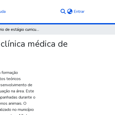
(current)
uda
Entrar
Relatório de estágio curricular obrigatório: área de clínica médica de pequenos animais
 clínica médica de
da formação
tos teóricos
desenvolvimento de
tuação na área. Este
mpanhadas durante o
enos animais. O
alizado no município