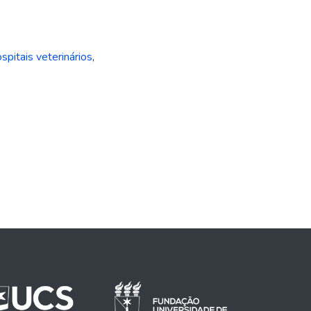
spitais veterinários
,