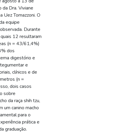
e agosto a 13 de
 da Dra. Viviane
ana Uez Tomazzoni. O
 da equipe
a observada. Durante
 quais 12 resultaram
meas (n = 43/61,4%)
,4% dos
tema digestório e
 tegumentar e
ais, clínicos e de
âmetros (n =
sso, dois casos
ro sobre
o da raça shih tzu,
 em um canino macho
ndamental para o
periência prática e
da graduação.