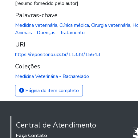
[resumo fornecido pelo autor]
Palavras-chave
Medicina veterinária
,
Clínica médica
,
Cirurgia veterinária
,
Ho
Animais - Doenças - Tratamento
URI
https://repositorio.ucs.br/11338/15643
Coleções
Medicina Veterinária - Bacharelado
Página do item completo
Central de Atendimento
Faça Contato