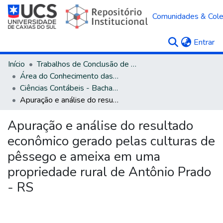
Comunidades & Col
(c
Entrar
Início
Trabalhos de Conclusão de Curso
Área do Conhecimento das Ciências Sociais Aplicadas
Ciências Contábeis - Bacharelado
Apuração e análise do resultado econômico gerado pelas culturas de pêssego e ameixa em uma propriedade rural de Antônio Prado - RS
Apuração e análise do resultado
econômico gerado pelas culturas de
pêssego e ameixa em uma
propriedade rural de Antônio Prado
- RS