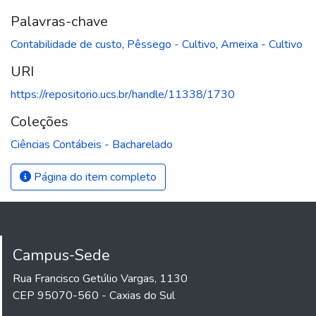
Palavras-chave
Contabilidade de custo
,
Pêssego - Cultivo
,
Ameixa - Cultivo
URI
https://repositorio.ucs.br/handle/11338/1730
Coleções
Ciências Contábeis - Bacharelado
Página do item completo
Campus-Sede
Rua Francisco Getúlio Vargas, 1130
CEP 95070-560 - Caxias do Sul