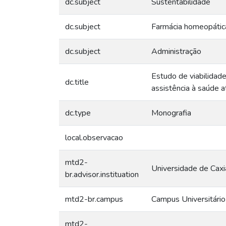
dc.subject
Sustentabilidade
dc.subject
Farmácia homeopátic
dc.subject
Administração
Estudo de viabilidad
dc.title
assistência à saúde a
dc.type
Monografia
local.observacao
mtd2-
Universidade de Caxi
br.advisor.instituation
mtd2-br.campus
Campus Universitári
mtd2-