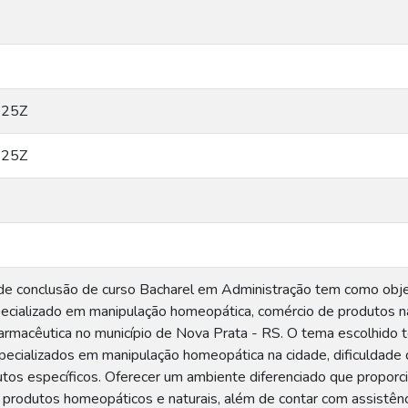
:25Z
:25Z
de conclusão de curso Bacharel em Administração tem como obje
ializado em manipulação homeopática, comércio de produtos nat
farmacêutica no município de Nova Prata - RS. O tema escolhido t
ecializados em manipulação homeopática na cidade, dificuldad
utos específicos. Oferecer um ambiente diferenciado que proporci
e produtos homeopáticos e naturais, além de contar com assistênc