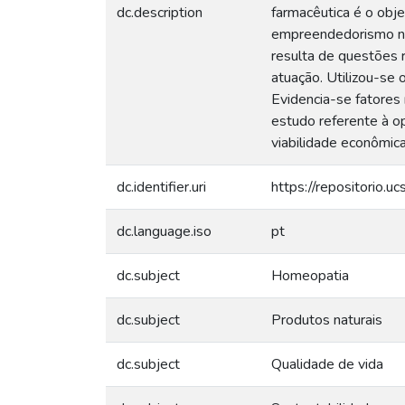
dc.description
farmacêutica é o obj
empreendedorismo no 
resulta de questões 
atuação. Utilizou-se 
Evidencia-se fatores
estudo referente à op
viabilidade econômica
dc.identifier.uri
https://repositorio.
dc.language.iso
pt
dc.subject
Homeopatia
dc.subject
Produtos naturais
dc.subject
Qualidade de vida