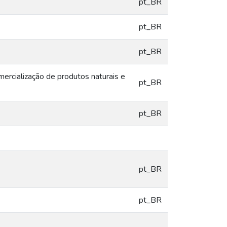
pt_BR
pt_BR
pt_BR
ercialização de produtos naturais e
pt_BR
pt_BR
pt_BR
pt_BR