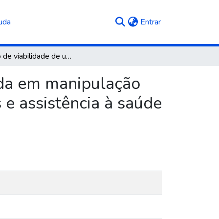
(current)
uda
Entrar
Estudo de viabilidade de uma farmácia especializada em manipulação homeopática, comercialização de produtos naturais e assistência à saúde através de consulta farmacêutica
ada em manipulação
 e assistência à saúde