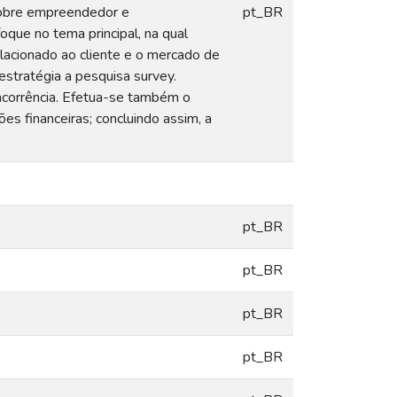
sobre empreendedor e
pt_BR
que no tema principal, na qual
lacionado ao cliente e o mercado de
estratégia a pesquisa survey.
oncorrência. Efetua-se também o
es financeiras; concluindo assim, a
pt_BR
pt_BR
pt_BR
pt_BR