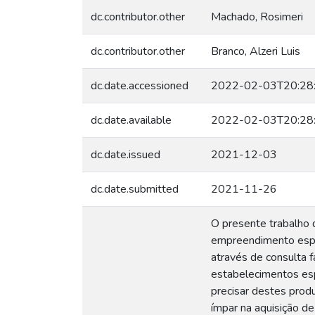
dc.contributor.other
Machado, Rosimeri
dc.contributor.other
Branco, Alzeri Luis
dc.date.accessioned
2022-02-03T20:28
dc.date.available
2022-02-03T20:28
dc.date.issued
2021-12-03
dc.date.submitted
2021-11-26
O presente trabalho 
empreendimento espec
através de consulta 
estabelecimentos esp
precisar destes prod
ímpar na aquisição d