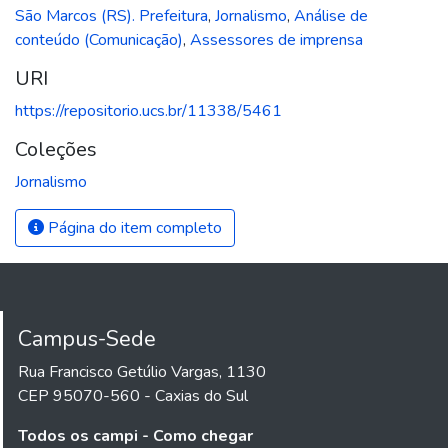
São Marcos (RS). Prefeitura
,
Jornalismo
,
Análise de
conteúdo (Comunicação)
,
Assessores de imprensa
URI
https://repositorio.ucs.br/11338/5461
Coleções
Jornalismo
Página do item completo
Campus-Sede
Rua Francisco Getúlio Vargas, 1130
CEP 95070-560 - Caxias do Sul
Todos os campi - Como chegar