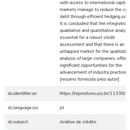
with access to international capital
markets manage to reduce the cos
debt through efficient hedging polic
It is concluded that the integration 
qualitative and quantitative analysis
essential for a robust credit
assessment and that there is an
untapped market for the qualitativ
analysis of large companies, offeri
significant opportunities for the
advancement of industry practices.
[resumo fornecido pelo autor]
dc.identifier.uri
https://repositorio.ucs.br/11338/
dc.language.iso
pt
dc.subject
Análise de crédito