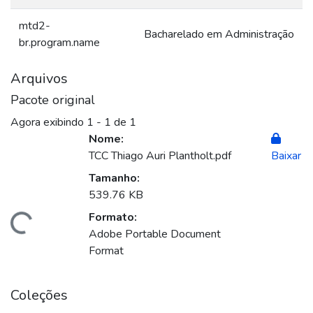
mtd2-
Bacharelado em Administração
br.program.name
Arquivos
Pacote original
Agora exibindo
1 - 1 de 1
Nome:
TCC Thiago Auri Plantholt.pdf
Baixar
Tamanho:
539.76 KB
Formato:
egando...
Adobe Portable Document
Format
Coleções