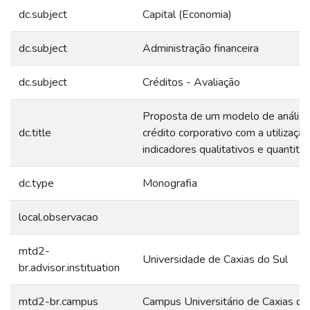
dc.subject
Capital (Economia)
dc.subject
Administração financeira
dc.subject
Créditos - Avaliação
Proposta de um modelo de anális
dc.title
crédito corporativo com a utilizaçã
indicadores qualitativos e quantita
dc.type
Monografia
local.observacao
mtd2-
Universidade de Caxias do Sul
br.advisor.instituation
mtd2-br.campus
Campus Universitário de Caxias do