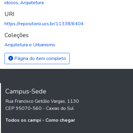
idosos
,
Arquitetura
URI
https://repositorio.ucs.br/11338/6404
Coleções
Arquitetura e Urbanismo
Página do item completo
Campus-Sede
Rua Francisco Getúlio Vargas, 1130
CEP 95070-560 - Caxias do Sul
Todos os campi - Como chegar