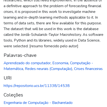
researches, which still need improvement. In the absence of
a definitive approach to the problem of forecasting financial
crises, it is proposed in this work to investigate machine
learning and in-depth learning methods applicable to it. In
terms of data sets, there are few available for this purpose.
The dataset that will be used in this work is the database
called the Jordà-Schularick-Taylor Macrohistory. As software
tools, Python and its libraries, widely used in Data Science,
were selected. [resumo fornecido pelo autor]
Palavras-chave
Aprendizado do computador
,
Economia
,
Computação -
Matemática
,
Redes neurais (Computação)
,
Crises financeiras
URI
https://repositorio.ucs.br/11338/14538
Coleções
Engenharia de Computação - Bacharelado