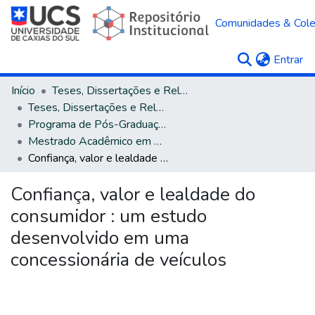
Comunidades & Col
(c
Entrar
Início
Teses, Dissertações e Relatórios
Teses, Dissertações e Relatórios defendidos na UCS
Programa de Pós-Graduação em Administração
Mestrado Acadêmico em Administração
Confiança, valor e lealdade do consumidor : um estudo desenvolvido em uma concessionária de veículos
Confiança, valor e lealdade do
consumidor : um estudo
desenvolvido em uma
concessionária de veículos