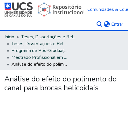
Comunidades & Col
(c
Entrar
Início
Teses, Dissertações e Relatórios
Teses, Dissertações e Relatórios defendidos na UCS
Programa de Pós-Graduação em Engenharia Mecânica
Mestrado Profissional em Engenharia Mecânica
Análise do efeito do polimento do canal para brocas helicoidais
Análise do efeito do polimento do
canal para brocas helicoidais